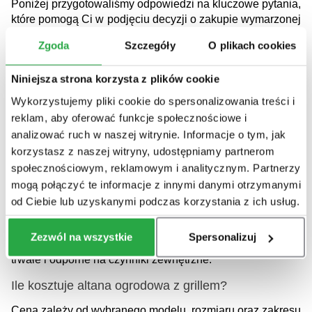
Poniżej przygotowaliśmy odpowiedzi na kluczowe pytania, 
które pomogą Ci w podjęciu decyzji o zakupie wymarzonej 
altany grillowej.
Zgoda
Szczegóły
O plikach cookies
Czy altana grillowa wymaga pozwolenia na 
budowę?
Niniejsza strona korzysta z plików cookie
Wykorzystujemy pliki cookie do spersonalizowania treści i
W większości przypadków nie. Zgodnie z aktualnym 
prawem budowlanym, parterowe obiekty gospodarcze i 
reklam, aby oferować funkcje społecznościowe i
altany o powierzchni do 35 m2 wymagają jedynie 
analizować ruch w naszej witrynie. Informacje o tym, jak
zgłoszenia do odpowiedniego urzędu. 
korzystasz z naszej witryny, udostępniamy partnerom
społecznościowym, reklamowym i analitycznym. Partnerzy
Z jakiego drewna najlepiej wybrać altanę grillową?
mogą połączyć te informacje z innymi danymi otrzymanymi
Najlepszym wyborem jest wysokiej jakości drewno iglaste 
od Ciebie lub uzyskanymi podczas korzystania z ich usług.
(sosna lub świerk) klasy konstrukcyjnej C24. W 
Drewnolandii stosujemy selekcjonowane drewno, które po 
Zezwól na wszystkie
Spersonalizuj
poddaniu dwukrotnej impregnacji staje się niezwykle 
trwałe i odporne na czynniki zewnętrzne.
Ile kosztuje altana ogrodowa z grillem?
Cena zależy od wybranego modelu, rozmiaru oraz zakresu 