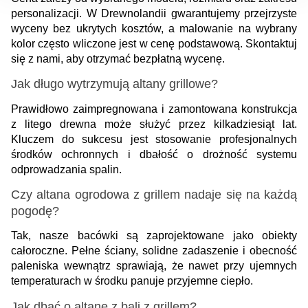
personalizacji. W Drewnolandii gwarantujemy przejrzyste 
wyceny bez ukrytych kosztów, a malowanie na wybrany 
kolor często wliczone jest w cenę podstawową. Skontaktuj 
się z nami, aby otrzymać bezpłatną wycenę.
Jak długo wytrzymują altany grillowe?
Prawidłowo zaimpregnowana i zamontowana konstrukcja 
z litego drewna może służyć przez kilkadziesiąt lat. 
Kluczem do sukcesu jest stosowanie profesjonalnych 
środków ochronnych i dbałość o drożność systemu 
odprowadzania spalin.
Czy altana ogrodowa z grillem nadaje się na każdą 
pogodę?
Tak, nasze bacówki są zaprojektowane jako obiekty 
całoroczne. Pełne ściany, solidne zadaszenie i obecność 
paleniska wewnątrz sprawiają, że nawet przy ujemnych 
temperaturach w środku panuje przyjemne ciepło.
Jak dbać o altanę z bali z grillem?