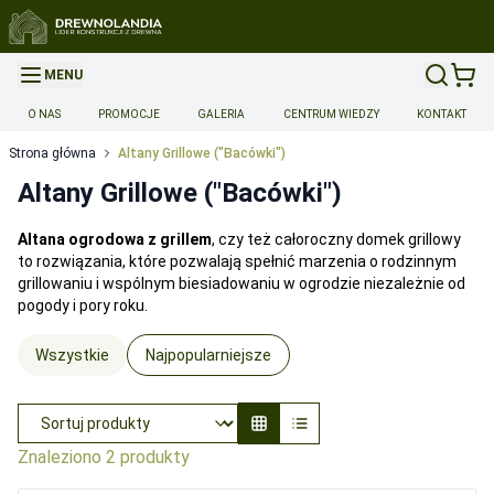
MENU
O NAS
PROMOCJE
GALERIA
CENTRUM WIEDZY
KONTAKT
Strona główna
Altany Grillowe ("Bacówki")
Altany Grillowe ("Bacówki")
Altana ogrodowa z grillem
, czy też całoroczny domek grillowy
to rozwiązania, które pozwalają spełnić marzenia o rodzinnym
grillowaniu i wspólnym biesiadowaniu w ogrodzie niezależnie od
pogody i pory roku.
Wszystkie
Najpopularniejsze
Znaleziono
2
produkty