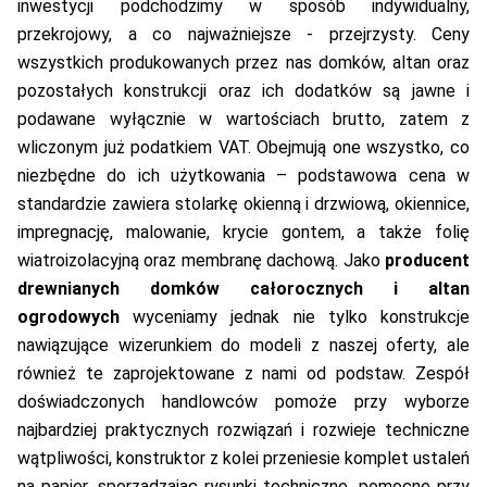
inwestycji podchodzimy w sposób indywidualny,
przekrojowy, a co najważniejsze - przejrzysty. Ceny
wszystkich produkowanych przez nas domków, altan oraz
pozostałych konstrukcji oraz ich dodatków są jawne i
podawane wyłącznie w wartościach brutto, zatem z
wliczonym już podatkiem VAT. Obejmują one wszystko, co
niezbędne do ich użytkowania – podstawowa cena w
standardzie zawiera stolarkę okienną i drzwiową, okiennice,
impregnację, malowanie, krycie gontem, a także folię
wiatroizolacyjną oraz membranę dachową. Jako
producent
drewnianych domków całorocznych i altan
ogrodowych
wyceniamy jednak nie tylko konstrukcje
nawiązujące wizerunkiem do modeli z naszej oferty, ale
również te zaprojektowane z nami od podstaw. Zespół
doświadczonych handlowców pomoże przy wyborze
najbardziej praktycznych rozwiązań i rozwieje techniczne
wątpliwości, konstruktor z kolei przeniesie komplet ustaleń
na papier, sporządzając rysunki techniczne, pomocne przy