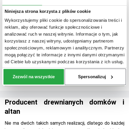
Dostosuj projekt
Dostosuj projekt
Niniejsza strona korzysta z plików cookie
Wykorzystujemy pliki cookie do spersonalizowania treści i
Altanka Kamila - 3x3m
Altana Alicja - 3,2m
reklam, aby oferować funkcje społecznościowe i
Cena:
Cena:
analizować ruch w naszej witrynie. Informacje o tym, jak
7700,00 zł
brutto
6300,00 zł
brutto
korzystasz z naszej witryny, udostępniamy partnerom
społecznościowym, reklamowym i analitycznym. Partnerzy
Dostosuj projekt
Dostosuj projekt
mogą połączyć te informacje z innymi danymi otrzymanymi
od Ciebie lub uzyskanymi podczas korzystania z ich usług.
Zezwól na wszystkie
Spersonalizuj
ZOBACZ PEŁNĄ OFERTĘ
Producent drewnianych domków i
altan
Nie ma dwóch takich samych realizacji, dlatego do każdej