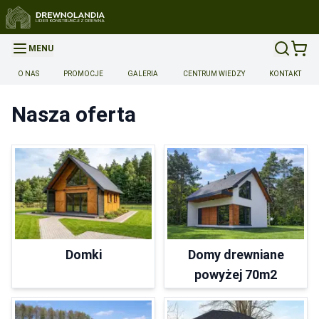
MENU
O NAS
PROMOCJE
GALERIA
CENTRUM WIEDZY
KONTAKT
Twoje marzenie, nasza precyzja
Nasza oferta
Drewnolandia - Polski Producent Drewnianych Domków
Całorocznych i Letniskowych
Poznaj ofertę
Domki
Domy drewniane
powyżej 70m2