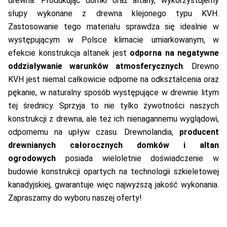
drewna. Produkując domki oraz altany, wykorzystujemy
słupy wykonane z drewna klejonego typu KVH.
Zastosowanie tego materiału sprawdza się idealnie w
występującym w Polsce klimacie umiarkowanym, w
efekcie konstrukcja altanek jest
odporna na negatywne
oddziaływanie warunków atmosferycznych
. Drewno
KVH jest niemal całkowicie odporne na odkształcenia oraz
pękanie, w naturalny sposób występujące w drewnie litym
tej średnicy. Sprzyja to nie tylko żywotności naszych
konstrukcji z drewna, ale też ich nienagannemu wyglądowi,
odpornemu na upływ czasu. Drewnolandia,
producent
drewnianych całorocznych domków i altan
ogrodowych
posiada wieloletnie doświadczenie w
budowie konstrukcji opartych na technologii szkieletowej
kanadyjskiej, gwarantuje więc najwyższą jakość wykonania.
Zapraszamy do wyboru naszej oferty!