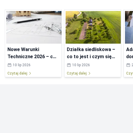
Nowe Warunki
Działka siedliskowa –
Ad
Techniczne 2026 – co
co to jest i czym się
do
się zmieni w
różni od budowlanej?
pol
10 lip 2026
10 lip 2026
przepisach?
Czytaj dalej
Czytaj dalej
Czyt