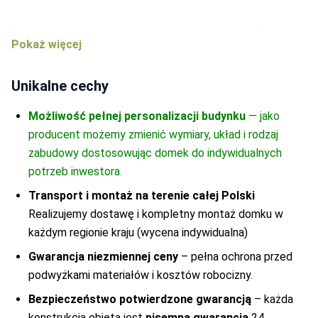
Dąb ciemny
-
0
Cedr
-
0
Domek drewniany Jacek to niewielka altanka działkowa,
Palisander Średni
-
0
Dąb
wykonana w technologii szkieletowej kanadyjskiej i
-
0
wzorowana na domkach w stylu nowoczesnym. Łączna
Unikalne cechy
przestrzeń użytkowa o powierzchni 24 metrów
kwadratowych została podzielona na dwa obszary.
Możliwość pełnej personalizacji budynku
— jako
Zamknięty stanowi pomieszczenie o rozmiarze 3m x 3m (9
producent możemy zmienić wymiary, układ i rodzaj
m2) wyposażone w drzwi oraz dwa okna, z kolei ten
zabudowy dostosowując domek do indywidualnych
otwarty to zadaszony taras wsparty na solidnych słupach
potrzeb inwestora.
w drewna typu KVH (suszone komorowo, zapobiega
Transport i montaż na terenie całej Polski
odkształcaniu się oraz pękaniu). Najwyższą jakość
Realizujemy dostawę i kompletny montaż domku w
wykonania a także opcjonalny, wyceniany indywidualnie
każdym regionie kraju (wycena indywidualna)
drogę e-mailową, transport oraz montaż gwarantuje
producent.
Gwarancja niezmiennej ceny
– pełna ochrona przed
podwyżkami materiałów i kosztów robocizny.
Bezpieczeństwo potwierdzone gwarancją
– każda
UWAGA!!!
MASKOWANIE BLOCZKÓW
konstrukcja objęta jest
pisemną gwarancją
24