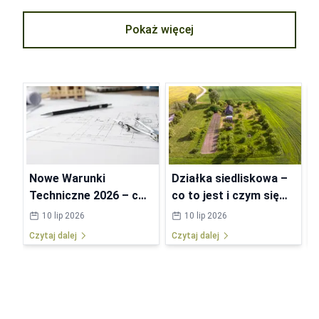
Pokaż więcej
Nowe Warunki
Działka siedliskowa –
Techniczne 2026 – co
co to jest i czym się
się zmieni w
różni od budowlanej?
10 lip 2026
10 lip 2026
przepisach?
Czytaj dalej
Czytaj dalej
C