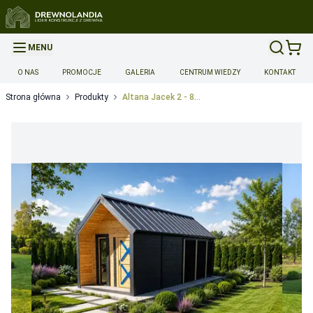
MENU
O NAS
PROMOCJE
GALERIA
CENTRUM WIEDZY
KONTAKT
Strona główna
Produkty
Altana Jacek 2 - 8x3m
Opcje dodatkowe produktu
Montaż
Montaż
-
1500
Dopłata za montaż do 14 dni
Możliwość przyspieszonej reali
Dopłata za montaż w ciągu 14-28 dni
Możliwość przyspieszon
Dopłata za realizację w sobotę
Możliwość przyspieszonej rea
Transport
Transport wyceniany indywidualnie 5zl/km
-
0
Gwarancja
Przedłużenie gwarancji do 36 miesięcy
Wymaga spełnienia 
Przedłużenie gwarancji do 48 miesięcy
Wymaga spełnienia 