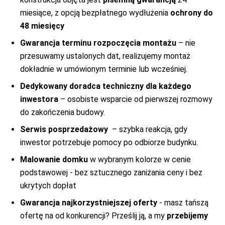
FUNDAMENTOWYCH
NIE JEST ZAWARTE
W CENIE
miesiące, z opcją bezpłatnego wydłużenia
ochrony do
PODŁOGI
48 miesięcy
Gwarancja terminu rozpoczęcia montażu
– nie
przesuwamy ustalonych dat, realizujemy montaż
dokładnie w umówionym terminie lub wcześniej.
Dedykowany doradca techniczny dla każdego
inwestora
– osobiste wsparcie od pierwszej rozmowy
do zakończenia budowy.
Serwis posprzedażowy
– szybka reakcja, gdy
inwestor potrzebuje pomocy po odbiorze budynku.
Malowanie domku
w wybranym kolorze w cenie
podstawowej - bez sztucznego zaniżania ceny i bez
ukrytych dopłat
Gwarancja najkorzystniejszej oferty
- masz tańszą
ofertę na od konkurencji? Prześlij ją, a my
przebijemy