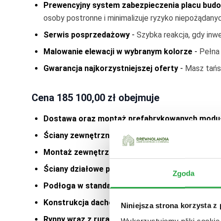
Prewencyjny system zabezpieczenia placu bud
Obróbka blacharska fundamentu - okapniki
-
1800
osoby postronne i minimalizuje ryzyko niepożądanyc
Dach - dodatkowe opcje
Okno dachowe
-
1600
Serwis posprzedażowy
-
Szybka reakcja, gdy inw
Inne
Malowanie elewacji w wybranym kolorze
-
Pełna 
Dodatkowe dwuskrzydłowe okno PCV (obustronnie 
Dodatkowe jednoskrzydłowe okno PCV (obustronni
Gwarancja najkorzystniejszej oferty
-
Masz tańsz
Zawiasy ozdobne na okiennicach - czarne
-
Wycena 
Dach - dodatkowe opcje
Cena
185 100,00 zł
obejmuje
Obróbki Blacharskie (opierzenia)
-
2900
Pokrycia dachu PREMIUM - płatne dodatkowo
Dostawa oraz montaż prefabrykowanych mod
Gont brązowy
premium
-
6300
Ściany zewnętrzne prefabrykowane
-
Wykończone
Gont czarny
premium
-
6300
Gont czerwony
premium
-
6300
Montaż zewnętrznej stolarki okiennej PCV i dr
Gont piaskowy
premium
-
6300
Ściany działowe prefabrykowane
-
Odizolowane 
Blachodachówka brązowa
-
15300
Zgoda
Blachodachówka czarna
-
15300
Podłoga w standardzie deweloperskim (techni
Blachodachówka czerwona
-
15300
Konstrukcja dachowa ocieplona wełną
-
Wykonan
Niniejsza strona korzysta z
Blachodachówka grafitowa
-
15300
Rynny wraz z rurami spustowymi
-
(brązowe)
Pokrycie dachu blachodachówką z posypką
-
20700
Wykorzystujemy pliki cookie 