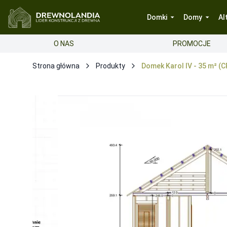
Domki
Domy
Al
O NAS
PROMOCJE
Strona główna
Produkty
Domek Karol IV - 35 m² (C
Opcje dodatkowe produktu
Montaż
Montaż
-
Gratis
Wykonanie płyty fundamentowej
Cena fundamentów/pł
Transport
Transport GRATIS na terenie kraju
-
0
Gwarancja
Przedłużenie gwarancji do 36 miesięcy
Wymaga spełn
Przedłużenie gwarancji do 48 miesięcy
Wymaga spełn
15-letnia gwarancja na konstrukcję
Gwarancja zostan
Ocieplenie podłogi