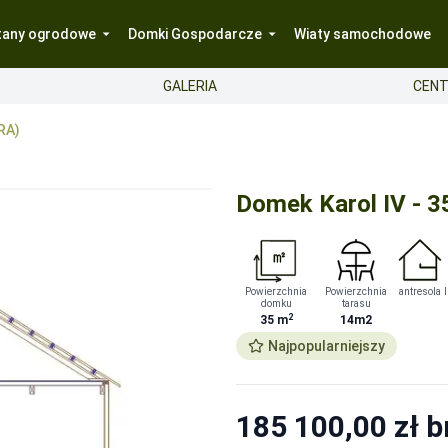
tany ogrodowe
Domki Gospodarcze
Wiaty samochodowe
GALERIA
CENT
RA)
Domek Karol IV - 3
yty wynosi 400–700 zł/m² i zależy od lokalizacji, grubości, war
Powierzchnia
Powierzchnia
antresola
domku
tarasu
2
35
m
14m2
Najpopularniejszy
ienia określonych wymogów – szczegóły u opiekuna zamówieni
ienia określonych wymogów – szczegóły u opiekuna zamówieni
ie potwierdzona po otrzymaniu przez nas zdjęć wykończonego i
185 100,00 zł
b