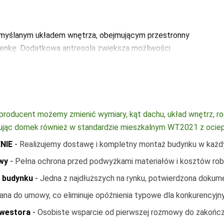
0
ja grzewcza w naszych domkach - grzejniki
-
Wycena Indywi.
zemyślanym układem wnętrza, obejmującym przestronny
na indywi.
azienkę. Dodatkowa antresola zwiększa możliwości
rtowy charakter przestrzeni.
nie i instalacje, co zapewnia wygodę użytkowania przez
4600
ontaż na terenie całej Polski.
producent możemy zmienić wymiary, kąt dachu, układ wnętrz, rodza
mku w rozmiarze 3m x 1m
-
3500
towując domek również w standardzie mieszkalnym WT2021 z ocie
mku w rozmiarze 3m x 1,5m
-
4200
ENIE
-
Realizujemy dostawę i kompletny montaż budynku w każdym
ze 3m x 1m, podzielony na schowek oraz WC po 1,5m x 1m 
ze 3x1m
-
1200
wy
-
Pełna ochrona przed podwyżkami materiałów i kosztów rob
ę budynku
-
Jedna z najdłuższych na rynku, potwierdzona doku
ana do umowy, co eliminuje opóźnienia typowe dla konkurencyjny
nwestora
-
Osobiste wsparcie od pierwszej rozmowy do zakończ