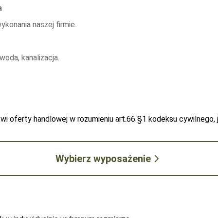
a
ykonania naszej firmie.
a standard)
-
5900
woda, kanalizacja.
owi oferty handlowej w rozumieniu art.66 §1 kodeksu cywilnego,
Wybierz wyposażenie