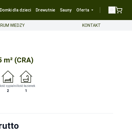
Domki dla dzieci
Drewutnie
Sauny
Oferta
RUM WIEDZY
KONTAKT
5 m² (CRA)
unków gruntu i specyfikacji terenu.
-
Wycena indyw.
Ilość sypialni
Ilość łazienek
2
1
a.
-
Bezpłatnie
a.
-
Bezpłatnie
 urządzonego wnętrza. Czas na przesłanie zdjęć to maksymalnie
rutto