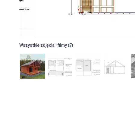
Rozszerzenie izolacji podłogi do 15 cm
-
3300
Ocieplenie ścian
Rozszerzenie izolacji ścian do 20 cm
-
5200
Rozszerzenie izolacji ścian do 25 cm
-
14300
Ocieplenie dachu
Rozszerzenie izolacji dachu do 25 cm
-
4200
Wszystkie zdjęcia i filmy (
7
)
Rozszerzenie izolacji dachu do 30 cm
-
11600
Rozbudowa bryły
Zabudowa pozostałej części poddasza
Pełne podda
Dodatkowa ściana działowa na poddaszu(po szero
Podłoga tarasu pokryta deską ryflowana 27mm
-
4
Ścianka kolankowa 0,5m
Ścianka kolankowa 0,5m
Ścianka kolankowa
-
7500
Ocieplenie ścianki kolankowej 0,5m - wełna 15 cm
Ocieplenie ścianki kolankowej 0,5m - wełna 20 cm
Ocieplenie ścianki kolankowej 0,5m - wełna 25 cm
Ścianka kolankowa 0,7m
Ścianka kolankowa 0,7m
-
8200
Ocieplenie ścianki kolankowej 0,7m - wełna 15 cm