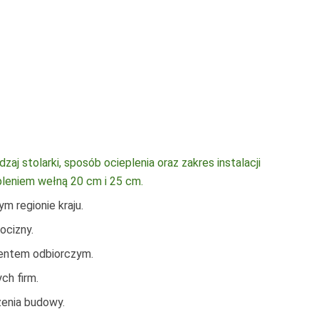
j stolarki, sposób ocieplenia oraz zakres instalacji
pleniem wełną 20 cm i 25 cm.
 regionie kraju.
każdy
-
4200
ocizny.
mentem odbiorczym.
ch firm.
enia budowy.