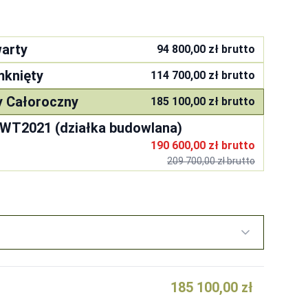
arty
94 800,00 zł
brutto
mknięty
114 700,00 zł
brutto
y Całoroczny
185 100,00 zł
brutto
 WT2021 (działka budowlana)
190 600,00 zł
brutto
209 700,00 zł
brutto
185 100,00 zł