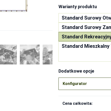
Warianty produktu
Standard Surowy Otw
Standard Surowy Za
Standard Rekreacyjn
Standard Mieszkalny
sze
-
9700.00
kości poddasza)
-
3700
700.00
Dodatkowe opcje
 oraz wykończenie wewnątrz boazerią
-
4100
Konfigurator
 oraz wykończenie wewnątrz boazerią
-
5300
 oraz wykończenie wewnątrz boazerią
-
10600
Cena całkowita:
 oraz wykończenie wewnątrz boazerią
-
4400