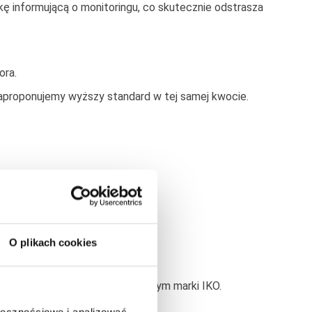
ę informującą o monitoringu, co skutecznie odstrasza
ora.
 zaproponujemy wyższy standard w tej samej kwocie.
enia boazerią.
O plikach cookies
m i pokryciem gontem bitumicznym marki IKO.
ołecznościowe i analizować