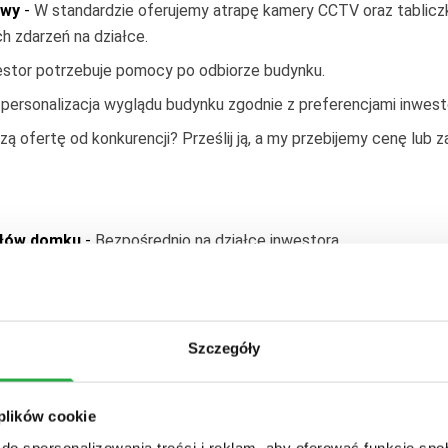
owy
-
W standardzie oferujemy atrapę kamery CCTV oraz tabliczk
h zdarzeń na działce.
estor potrzebuje pomocy po odbiorze budynku.
personalizacja wyglądu budynku zgodnie z preferencjami inwest
białe)
Okna PCV komorowe dwuszybowe
-
1100
e białe)
Okna PCV komorowe dwuszybowe
-
600
ą ofertę od konkurencji? Prześlij ją, a my przebijemy cenę lub
indywi.
ułów domku
-
Bezpośrednio na działce inwestora.
 od zewnątrz deską elewacyjną, ocieplenie, wewnątrz wykończ
zwiowej
akustycznie wełną i dwustronnie wykończone boazerią.
Szczegóły
cznym)
-
Pomalowana na ten sam kolor co elewacja.
ie kompletnej konstrukcji dachowej wraz z pełnym deskowanie
 plików cookie
do spersonalizowania treści i reklam, aby oferować funkcje sp