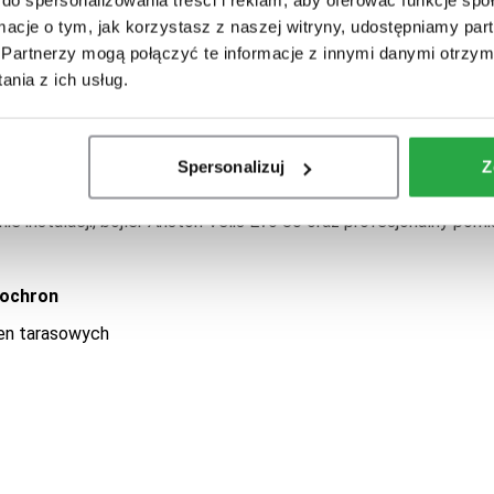
ormacje o tym, jak korzystasz z naszej witryny, udostępniamy p
Partnerzy mogą połączyć te informacje z innymi danymi otrzym
nych
-
15 cm
nia z ich usług.
m
Spersonalizuj
Z
elcza z bezpiecznikami, białe gniazdka i przełączniki, 20 punkt
 instalacji, bojler Ariston Velis Evo 80 oraz profesjonalny pomi
nochron
ien tarasowych
 białych PCV
-
1900
n białych PCV
-
1900
 białych PCV
-
1900
-
300