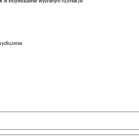
k w indywidualnie wybranym rozmiarze
wydłużenia