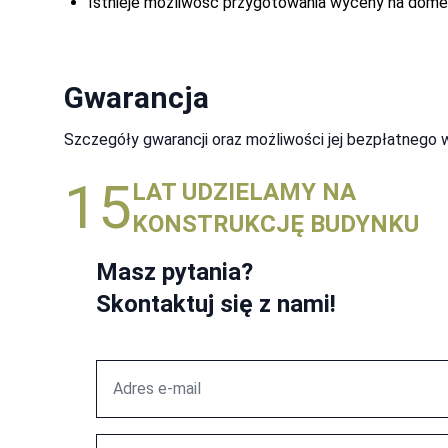
Istnieje możliwość przygotowania wyceny na dome
Wiśnia Japońska
-
0
Tik
-
0
Sosna
-
0
Orzech Ciemny
-
0
Gwarancja
Mahoń
-
0
Dąb ciemny
-
0
Szczegóły gwarancji oraz możliwości jej bezpłatnego 
Cedr
-
0
15
Palisander Średni
-
0
LAT UDZIELAMY NA
Dąb
-
0
KONSTRUKCJĘ BUDYNKU
Masz pytania?
Skontaktuj się z nami!