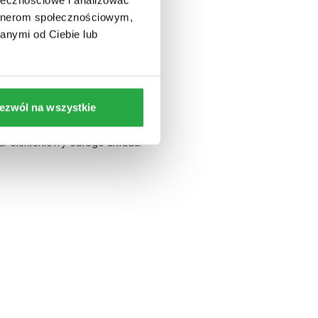
artnerom społecznościowym,
anymi od Ciebie lub
ezwól na wszystkie
ów elektrycznych.
ar ciśnieniowy całego układu.