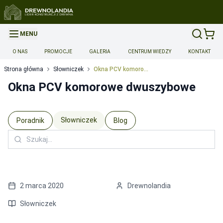
MENU
O NAS
PROMOCJE
GALERIA
CENTRUM WIEDZY
KONTAKT
Strona główna
Słowniczek
Okna PCV komorowe dwuszybowe
Okna PCV komorowe dwuszybowe
Słowniczek
Poradnik
Blog
2 marca 2020
Drewnolandia
Słowniczek