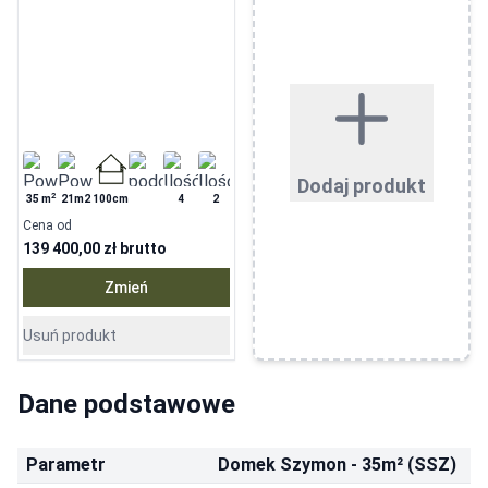
Dodaj produkt
2
35
m
21m2
100cm
4
2
Cena od
139 400,00 zł
brutto
Zmień
Usuń produkt
Dane podstawowe
Parametr
Domek Szymon - 35m² (SSZ)