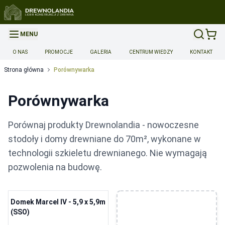
MENU
O NAS
PROMOCJE
GALERIA
CENTRUM WIEDZY
KONTAKT
Strona główna
Porównywarka
Porównywarka
Porównaj produkty Drewnolandia - nowoczesne
stodoły i domy drewniane do 70m², wykonane w
technologii szkieletu drewnianego. Nie wymagają
pozwolenia na budowę.
Domek Marcel IV - 5,9 x 5,9m
(SSO)