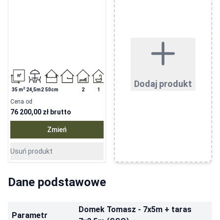
Dodaj produkt
2
35
m
24,5m2
50cm
2
1
Cena od
76 200,00 zł
brutto
Zmień
Usuń produkt
Dane podstawowe
Domek Tomasz - 7x5m + taras
Parametr