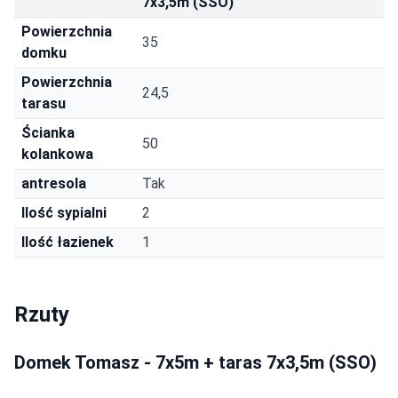
7x3,5m (SSO)
Powierzchnia
35
domku
Powierzchnia
24,5
tarasu
Ścianka
50
kolankowa
antresola
Tak
Ilość sypialni
2
Ilość łazienek
1
Rzuty
Domek Tomasz - 7x5m + taras 7x3,5m (SSO)