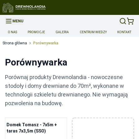
MENU
O NAS
PROMOCJE
GALERIA
CENTRUM WIEDZY
KONTAKT
Strona główna
Porównywarka
Porównywarka
Porównaj produkty Drewnolandia - nowoczesne
stodoły i domy drewniane do 70m², wykonane w
technologii szkieletu drewnianego. Nie wymagają
pozwolenia na budowę.
Domek Tomasz - 7x5m +
taras 7x3,5m (SSO)