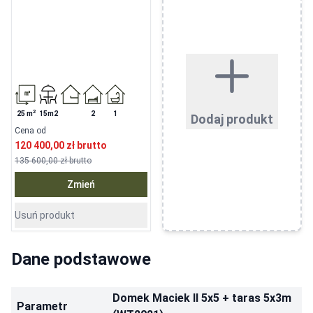
2
25
m
15m2
2
1
Dodaj produkt
Cena od
120 400,00 zł
brutto
135 600,00 zł
brutto
Zmień
Usuń produkt
Dane podstawowe
Domek Maciek II 5x5 + taras 5x3m
Parametr