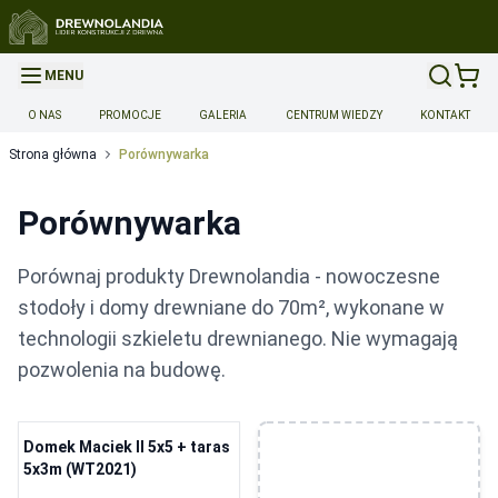
MENU
O NAS
PROMOCJE
GALERIA
CENTRUM WIEDZY
KONTAKT
Strona główna
Porównywarka
Porównywarka
Porównaj produkty Drewnolandia - nowoczesne
stodoły i domy drewniane do 70m², wykonane w
technologii szkieletu drewnianego. Nie wymagają
pozwolenia na budowę.
Domek Maciek II 5x5 + taras
PROMOCJA
5x3m (WT2021)