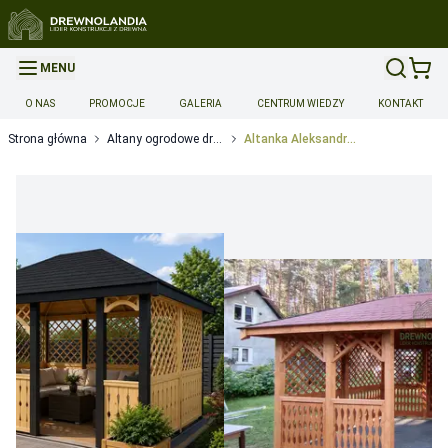
MENU
O NAS
PROMOCJE
GALERIA
CENTRUM WIEDZY
KONTAKT
Strona główna
Altany ogrodowe drewniane
Altanka Aleksandra - 3x4m
Opcje dodatkowe produktu
Montaż
Montaż
-
1100
Dopłata za montaż do 14 dni
Możliwość przyspieszonej reali
Dopłata za montaż w ciągu 14-28 dni
Możliwość przyspieszon
Dopłata za realizację w sobotę
Możliwość przyspieszonej rea
Transport
Transport wyceniany indywidualnie 5zl/km
-
0
Gwarancja
Przedłużenie gwarancji do 36 miesięcy
Wymaga spełnienia 
Przedłużenie gwarancji do 48 miesięcy
Wymaga spełnienia 