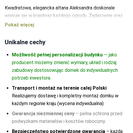
Dąb
-
0
Kwadratowa, elegancka altana Aleksandra doskonale
wpisuje się w krajobraz każdego ogrodu. Zadaszenie oraz
ażurowa konstrukcja ścian ze zmiennym prześwitem
zapewniają doskonałą ochronę przed słońcem, deszczem i
wiatrem. Proponowana przez nas altana może być
Unikalne cechy
użytkowana od wczesnej wiosny do późnej jesieni.Dzięki
sporym wymiarom altana Aleksandra może stać się
Możliwość pełnej personalizacji budynku
— jako
centrum aktywności w ogrodzie. Bez trudu pomieści ona
producent możemy zmienić wymiary, układ i rodzaj
meble ogrodowe i inne sprzęty. Konstrukcja altany została
zabudowy dostosowując domek do indywidualnych
dwukrotnie zaimpregnowana, by jeszcze lepiej chronić ją
potrzeb inwestora.
przed wpływem czynników atmosferycznych. Rozwiązanie
Transport i montaż na terenie całej Polski
to przekłada się korzystnie na koszty konserwacji altany.
Realizujemy dostawę i kompletny montaż domku w
każdym regionie kraju (wycena indywidualna)
Gwarancja niezmiennej ceny
– pełna ochrona przed
podwyżkami materiałów i kosztów robocizny.
Bezpieczeństwo potwierdzone gwarancją
– każda