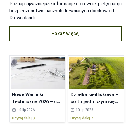
Poznaj najważniejsze informacje o drewnie, pielęgnacji i
bezpieczeństwie naszych drewnianych domków od
Drewnolandi
Pokaż więcej
Nowe Warunki
Działka siedliskowa –
Techniczne 2026 – co
co to jest i czym się
się zmieni w
różni od budowlanej?
10 lip 2026
10 lip 2026
przepisach?
Czytaj dalej
Czytaj dalej
C