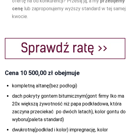
ofertę na od konkurencji? Prześlij ją, a my
przebijemy
cenę
lub zaproponujemy wyższy standard w tej samej
kwocie.
Cena
10 500,00 zł
obejmuje
kompletną altanę(bez podłogi)
dach pokryty gontem bitumicznym(gont firmy Iko ma
20x większą żywotność niż papa podkładowa, która
zaczyna przeciekać po dwóch latach), kolor gontu do
wyboru(paleta standard)
dwukrotną(podkład i kolor) impregnację, kolor