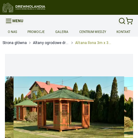
MENU
O NAS
PROMOCJE
GALERIA
CENTRUM WIEDZY
KONTAKT
Strona główna
Altany ogrodowe drewniane
Altana Ilona 3m x 3m
Opcje dodatkowe produktu
Montaż
Montaż
-
700
Dopłata za montaż do 14 dni
Możliwość przyspieszonej reali
Dopłata za montaż w ciągu 14-28 dni
Możliwość przyspieszon
Dopłata za realizację w sobotę
Możliwość przyspieszonej rea
Transport
Transport wyceniany indywidualnie 5zl/km
-
0
Gwarancja
Przedłużenie gwarancji do 36 miesięcy
Wymaga spełnienia 
Przedłużenie gwarancji do 48 miesięcy
Wymaga spełnienia 