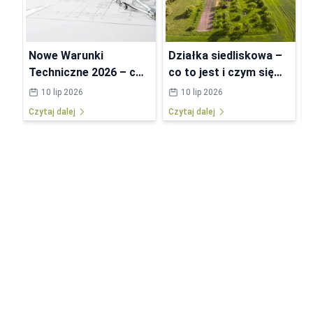
Nowe Warunki
Działka siedliskowa –
Techniczne 2026 – co
co to jest i czym się
się zmieni w
różni od budowlanej?
10 lip 2026
10 lip 2026
przepisach?
Czytaj dalej
Czytaj dalej
C