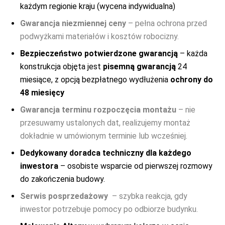
każdym regionie kraju (wycena indywidualna)
wśród propozycji niezwykle solidnych i doskonale
prezentujących się, zdecydowanie godnych uwagi.
Gwarancja niezmiennej ceny
– pełna ochrona przed
podwyżkami materiałów i kosztów robocizny.
Bezpieczeństwo potwierdzone gwarancją
– każda
konstrukcja objęta jest
pisemną gwarancją
24
miesiące, z opcją bezpłatnego wydłużenia
ochrony do
48 miesięcy
Gwarancja terminu rozpoczęcia montażu
– nie
przesuwamy ustalonych dat, realizujemy montaż
dokładnie w umówionym terminie lub wcześniej.
Dedykowany doradca techniczny dla każdego
inwestora
– osobiste wsparcie od pierwszej rozmowy
do zakończenia budowy.
Serwis posprzedażowy
– szybka reakcja, gdy
inwestor potrzebuje pomocy po odbiorze budynku.