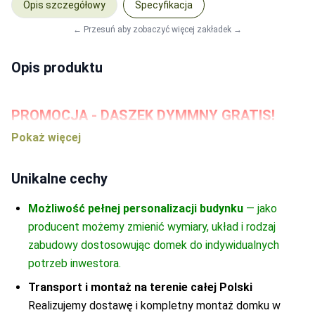
Dąb
-
0
Opis szczegółowy
Specyfikacja
← Przesuń aby zobaczyć więcej zakładek →
Opis produktu
PROMOCJA - DASZEK DYMMNY GRATIS!
Altana drewniana Ilona to świetne rozwiązanie dla osób
ceniących sobie wyską jakość wykonaia idącą w parze z
Unikalne cechy
wyglądem. Polecana altana ze względu na swoje rozmiary
(3m x 3m) sprawdzi się w każdym ogrodzie, zapewniając jej
Możliwość pełnej personalizacji budynku
— jako
użytkownikom maksimum komfortu i swobody.Altana
producent możemy zmienić wymiary, układ i rodzaj
wykonana została z podwójnie zaimpregnowanego drewna
zabudowy dostosowując domek do indywidualnych
sosnowego i świerkowego, natomiast jej dach pokryto
potrzeb inwestora.
gontem bitumicznym, wyróżniającym się zdecydowanie
Transport i montaż na terenie całej Polski
dłuższą żywotnością i większą odpornością na przeciekanie
Realizujemy dostawę i kompletny montaż domku w
niż papa podkładowa. Takie rozwiązania stawiają altanę