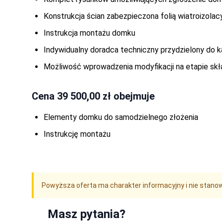
Nocny Grafit
-
Wycena indywidualna
Waniliowa Bryza
-
Wycena indywidualna
Konstrukcja ścian zabezpieczona folią wiatroizolac
Różana Chmurka
-
Wycena indywidualna
Instrukcja montażu domku
Zielony
-
Wycena indywidualna
Indywidualny doradca techniczny przydzielony do 
Błękitna Laguna
-
Wycena indywidualna
Flamingowy Poranek
-
Wycena indywidualna
Możliwość wprowadzenia modyfikacji na etapie skł
Gołębi Puch
-
Wycena indywidualna
Lniana Biel
-
Wycena indywidualna
Cena
39 500,00 zł
obejmuje
Kolory dla drewna STANDARD
Wiśnia Japońska
-
Wycena indywidualna
Elementy domku do samodzielnego złożenia
Tik
-
Wycena indywidualna
Sosna
Instrukcję montażu
-
Wycena indywidualna
Orzech Ciemny
-
Wycena indywidualna
Mahoń
-
Wycena indywidualna
Dąb ciemny
-
Wycena indywidualna
Cedr
-
Wycena indywidualna
Powyższa oferta ma charakter informacyjny i nie stanow
Palisander Średni
-
Wycena indywidualna
Dąb
-
Wycena indywidualna
Masz pytania?