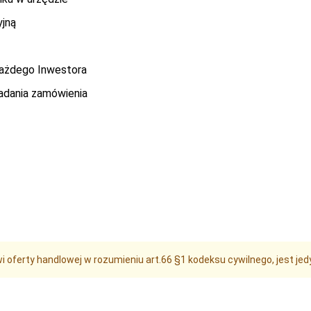
yjną
każdego Inwestora
adania zamówienia
i oferty handlowej w rozumieniu art.66 §1 kodeksu cywilnego, jest j