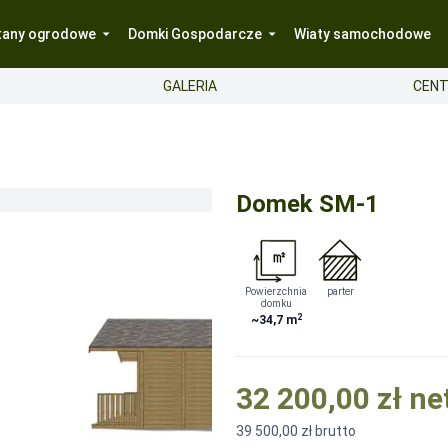
tany ogrodowe
Domki Gospodarcze
Wiaty samochodowe
GALERIA
CENT
Domek SM-1
t liczony wg kilometrów w jedną stronę od zakładu produkcyjne
rzeznaczone dla konstrukcji do samodzielnego montażu
-
700
Powierzchnia
parter
domku
o PCV (dwuszybowe) pionowe, przeznaczone dla konstrukcji d
2
~34,7
m
alna
32 200,00 zł
ne
39 500,00 zł
brutto