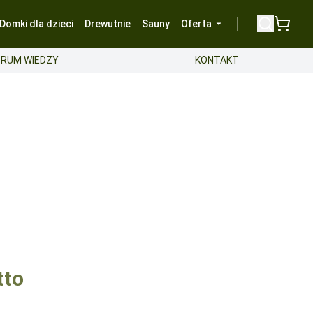
Domki dla dzieci
Drewutnie
Sauny
Oferta
RUM WIEDZY
KONTAKT
go
o samodzielnego montażu
-
650
tto