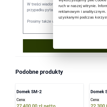
ruch w naszej witrynie. Inf
reklamowym i analitycznym. 
uzyskanymi podczas korzysta
Podobne produkty
Domek SM-2
Domek 
Cena:
Cena:
27 400,00 zł
netto
22 300,