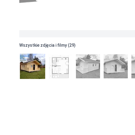
Gont czerwony
premium
-
Wycena indywidualna
Gont piaskowy
premium
-
Wycena indywidualna
Blachodachówka brązowa
-
Wycena indywidualna
Blachodachówka czarna
-
Wycena indywidualna
Blachodachówka czerwona
-
Wycena indywidualna
Blachodachówka grafitowa
-
Wycena indywidualna
Wszystkie zdjęcia i filmy (
29
)
Pokrycie dachu blachodachówką z posypką
-
Wycen
Pokrycia dachu STANDARD
Brązowy
standard
-
Wycena indywidualna
Czarny
standard
-
Wycena indywidualna
Szary
standard
-
Wycena indywidualna
Zielony
standard
-
Wycena indywidualna
Czerwony
standard
-
Wycena indywidualna
Zielony
standard
-
Wycena indywidualna
Czerwony
standard
-
Wycena indywidualna
Czarny
standard
-
Wycena indywidualna
Brązowy
standard
-
Wycena indywidualna
Stolarka i dodatki
Okno drewniane jednoskrzydłowe
-
Wycena indywidu