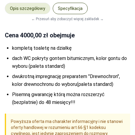
Gołębi Puch
-
Wycena indywidualna
Opis szczegółowy
Specyfikacja
Lniana Biel
-
Wycena indywidualna
Kolory dla drewna STANDARD
← Przesuń aby zobaczyć więcej zakładek →
Wiśnia Japońska
-
Wycena indywidualna
Tik
-
Wycena indywidualna
Cena
4000,00 zł
obejmuje
Sosna
-
Wycena indywidualna
kompletą toaletę na działkę
Orzech Ciemny
-
Wycena indywidualna
Mahoń
-
Wycena indywidualna
dach WC pokryty gontem bitumicznym, kolor gontu do
Dąb ciemny
-
Wycena indywidualna
wyboru (paleta standard)
Cedr
-
Wycena indywidualna
dwukrotną impregnację preparatem "Drewnochron",
Palisander Średni
-
Wycena indywidualna
kolor drewnochronu do wyboru(paleta standard)
Dąb
-
Wycena indywidualna
Pisemną gwarancję którą można rozszerzyć
(bezpłatnie) do 48 miesięcy!!!
Powyższa oferta ma charakter informacyjny i nie stanowi
oferty handlowej w rozumieniu art.66 §1 kodeksu
cywilnego, jest jedynie zaproszeniem do rozmowy.