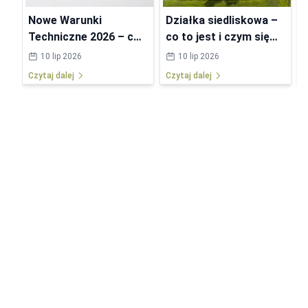
Nowe Warunki
Działka siedliskowa –
Techniczne 2026 – co
co to jest i czym się
się zmieni w
różni od budowlanej?
10 lip 2026
10 lip 2026
przepisach?
Czytaj dalej
Czytaj dalej
C