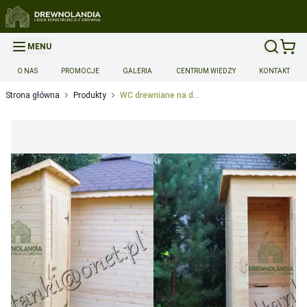
MENU
O NAS
PROMOCJE
GALERIA
CENTRUM WIEDZY
KONTAKT
Strona główna
Produkty
WC drewniane na działkę - producent Drewnolandia
Opcje dodatkowe produktu
Dach - dodatkowe opcje
Obróbki Blacharskie (opierzenia)
-
Wycena indywidualna
Pokrycia dachu PREMIUM - płatne dodatkowo
Gont brązowy
premium
-
Wycena indywidualna
Gont czarny
premium
-
Wycena indywidualna
Gont czerwony
premium
-
Wycena indywidualna
Gont piaskowy
premium
-
Wycena indywidualna
Blachodachówka brązowa
-
Wycena indywidualna
Blachodachówka czarna
-
Wycena indywidualna
Blachodachówka czerwona
-
Wycena indywidualna