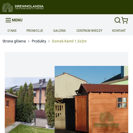
MENU
O NAS
PROMOCJE
GALERIA
CENTRUM WIEDZY
KONTAKT
Strona główna
Produkty
Domek Kamil 1,5x2m
Opcje dodatkowe produktu
Montaż
Montaż
-
700
Dopłata za montaż do 14 dni
Możliwość przyspieszonej reali
Dopłata za montaż w ciągu 14-28 dni
Możliwość przyspieszon
Dopłata za realizację w sobotę
Możliwość przyspieszonej rea
Transport
Transport wyceniany indywidualnie 5zl/km
-
0
Gwarancja
Przedłużenie gwarancji do 36 miesięcy
Wymaga spełnienia 
Przedłużenie gwarancji do 48 miesięcy
Wymaga spełnienia 