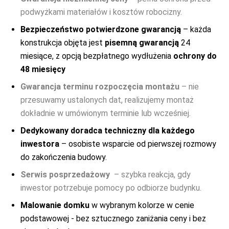
żywotności ma zaimpregnowane nawet wnętrze.
podwyżkami materiałów i kosztów robocizny.
Bezpieczeństwo potwierdzone gwarancją
– każda
konstrukcja objęta jest
pisemną gwarancją
24
miesiące, z opcją bezpłatnego wydłużenia
ochrony do
48 miesięcy
Gwarancja terminu rozpoczęcia montażu
– nie
przesuwamy ustalonych dat, realizujemy montaż
dokładnie w umówionym terminie lub wcześniej.
Dedykowany doradca techniczny dla każdego
inwestora
– osobiste wsparcie od pierwszej rozmowy
do zakończenia budowy.
Serwis posprzedażowy
– szybka reakcja, gdy
inwestor potrzebuje pomocy po odbiorze budynku.
Malowanie domku
w wybranym kolorze w cenie
podstawowej - bez sztucznego zaniżania ceny i bez