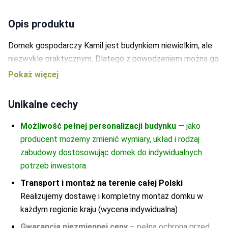
Mahoń
-
0
Dąb ciemny
-
0
Opis produktu
Cedr
-
0
Palisander Średni
-
0
Domek gospodarczy Kamil jest budynkiem niewielkim, ale
Dąb
-
0
niezwykle praktycznym. Dlatego z powodzeniem można go
wykorzystać na działce ogrodowej lub postawić obok
domu. Z całą pewnością zmieści najpotrzebniejsze
narzędzia i sprzęty. Ponieważ domek gospodarczy
Unikalne cechy
powinien spełniać podstawowe normy bezpieczeństwa,
budynek Kamil ma drzwi jednoskrzydłowe, zamykane na
Możliwość pełnej personalizacji budynku
— jako
zamek patentowy. Jest też wyposażony w niewielkie okno
producent możemy zmienić wymiary, układ i rodzaj
z nietłukącą się plexi. Co najważniejsze, jego konstrukcja
zabudowy dostosowując domek do indywidualnych
umożliwia zmianę położenia zarówno drzwi, jak i okien.
potrzeb inwestora.
Całość można też łatwo przemalować, dostosowując
Transport i montaż na terenie całej Polski
budynek do otoczenia. Ponadto domek gospodarczy Kamil
Realizujemy dostawę i kompletny montaż domku w
jest zabezpieczony przed działaniem warunków
każdym regionie kraju (wycena indywidualna)
pogodowych i prócz krycia dachu gontem o przedłużonej
Gwarancja niezmiennej ceny
– pełna ochrona przed