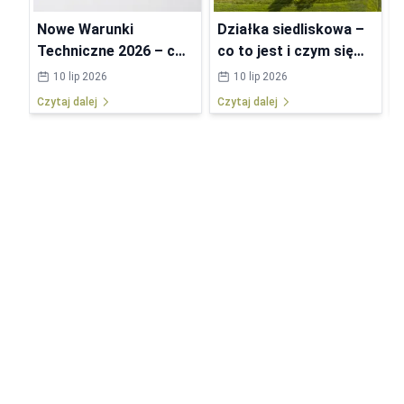
Nowe Warunki
Działka siedliskowa –
Techniczne 2026 – co
co to jest i czym się
się zmieni w
różni od budowlanej?
10 lip 2026
10 lip 2026
przepisach?
Czytaj dalej
Czytaj dalej
C