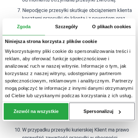
Niepodjęcie przesyłki skutkuje obciążeniem klienta
kosztami przesyłki do klienta i z powrotem oraz
może zawierać dodatkowe koszty związane z
Zgoda
Szczegóły
O plikach cookies
magazynowaniem domku. Koszt z powrotem jest
Niniejsza strona korzysta z plików cookie
kalkulowany na podstawie faktury wystawionej
przez firmę przewozową za zwrot do nadawcy
Wykorzystujemy pliki cookie do spersonalizowania treści i
reklam, aby oferować funkcje społecznościowe i
Pieniądze za zwrócony produkt Klient otrzyma
analizować ruch w naszej witrynie. Informacje o tym, jak
przelewem na wskazany w oświadczeniu numer
korzystasz z naszej witryny, udostępniamy partnerom
rachunku bankowego.
społecznościowym, reklamowym i analitycznym. Partnerzy
Zwrotowinie podlegają: towary noszące ślady
mogą połączyć te informacje z innymi danymi otrzymanymi
użytkowania, towary mające zniszczone
od Ciebie lub uzyskanymi podczas korzystania z ich usług.
opakowanie, towary sprowadzane,
wykonywaneoraz modyfikowane na życzenie
Zezwól na wszystkie
Spersonalizuj
klienta
W przypadku przesyłki kurierskiej Klient ma prawo
sprawdzić zawartość przesyłki w obecności