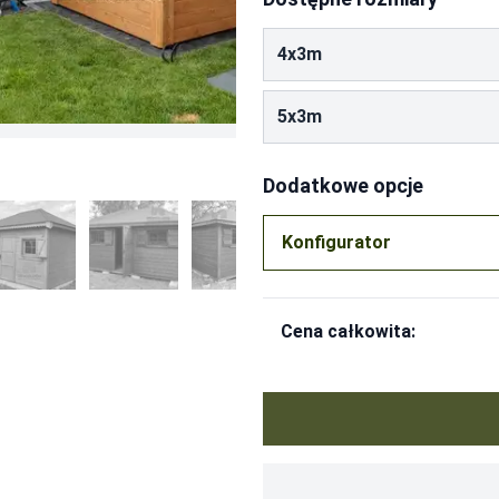
4x3m
 wymiar Standardowy
-
3000
5x3m
ną a dachem
-
400
0
Dodatkowe opcje
Konfigurator
mku w rozmiarze 3m x 1m
-
3500
mku w rozmiarze 3m x 1,5m
-
4200
ze 3m x 1m, podzielony na schowek oraz WC po 1,5m x 1m 
Cena całkowita: