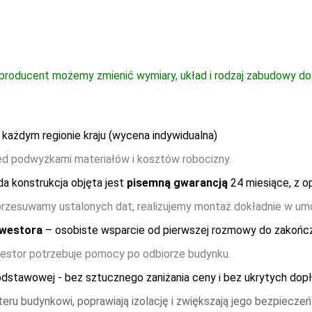
zy to praktyczny domek gospodarczy, który może stanąć
a standard)
-
1800
waż jego konstrukcja jest dwukrotnie impregnowana, a
idealnie wkomponować w otoczenie odpowiednim kolorem
umicznego. Drewniany domek narzędziowy Jerzy jest
e lata.
producent możemy zmienić wymiary, układ i rodzaj zabudowy d
ażdym regionie kraju (wycena indywidualna)
ed podwyżkami materiałów i kosztów robocizny.
da konstrukcja objęta jest
pisemną gwarancją
24 miesiące, z o
przesuwamy ustalonych dat, realizujemy montaż dokładnie w umó
nwestora
– osobiste wsparcie od pierwszej rozmowy do zakońc
westor potrzebuje pomocy po odbiorze budynku.
stawowej - bez sztucznego zaniżania ceny i bez ukrytych dop
eru budynkowi, poprawiają izolację i zwiększają jego bezpiecze