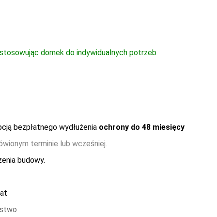
ostosowując domek do indywidualnych potrzeb
pcją bezpłatnego wydłużenia
ochrony do 48 miesięcy
wionym terminie lub wcześniej.
zenia budowy.
łat
ństwo