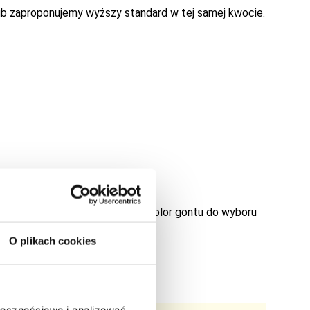
ub zaproponujemy wyższy standard w tej samej kwocie.
przeciekać po dwóch latach), kolor gontu do wyboru
O plikach cookies
eż wewnątrz
y pytaj handlowców
ołecznościowe i analizować