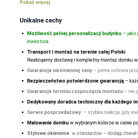
zamykanymi okiennicami. Drewniana narzędziownia Jer
Dodatkowe malowanie (kolejna warstwa z wzornik
na każdej działce oraz obok domu mieszkalnego. Ponie
Kolory dla drewna PLUS - płatne dodatkowo
Szary
następnie pomalowana drewnochronem, domek można 
-
3200
Unikalne cechy
Palisander Ciemny
-
3200
impregnatu czy barwą położonego na dachu gontu bit
Wenge
-
3200
solidną konstrukcją, która posłuży każdemu przez długi
Możliwość pełnej personalizacji budynku
— jako 
Miętowy Sen
-
3200
inwestora.
Nocny Grafit
-
3200
Transport i montaż na terenie całej Polski
Waniliowa Bryza
-
3200
Realizujemy dostawę i kompletny montaż domku w k
Różana Chmurka
-
3200
Zielony
-
3200
Gwarancja niezmiennej ceny
– pełna ochrona prz
Błękitna Laguna
-
3200
Bezpieczeństwo potwierdzone gwarancją
– każ
Flamingowy Poranek
-
3200
Gołębi Puch
-
3200
Gwarancja terminu rozpoczęcia montażu
– nie 
Lniana Biel
-
3200
Dedykowany doradca techniczny dla każdego i
Kolory dla drewna STANDARD
Serwis posprzedażowy
– szybka reakcja, gdy in
Wiśnia Japońska
-
0
Tik
-
0
Malowanie domku
w wybranym kolorze w cenie pod
Sosna
-
0
Stylowe okiennice
w standardzie – dodają charakt
Orzech Ciemny
-
0