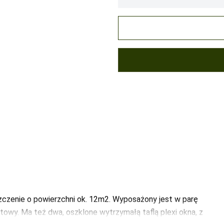
a indywidualna
czenie o powierzchni ok. 12m2. Wyposażony jest w parę
wy. Ma też dwa, oszklone wytrzymałą taflą plexi okna, z