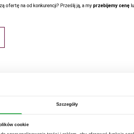
ą ofertę na od konkurencji? Prześlij ją, a my
przebijemy cenę
l
ą)
ma 20x większą żywotność niż papa podkładowa, która zaczyna 
Szczegóły
rewnochronu do wyboru (paleta standard), domek impregnujemy t
ę można również rozszerzyć do 36 lub 48 miesięcy - o szczegół
 plików cookie
do spersonalizowania treści i reklam, aby oferować funkcje sp