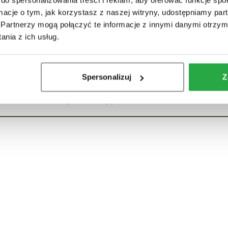
i oferty handlowej w rozumieniu art.66 §1 kodeksu cywilnego, jest j
ormacje o tym, jak korzystasz z naszej witryny, udostępniamy p
Partnerzy mogą połączyć te informacje z innymi danymi otrzym
nia z ich usług.
owo objęte są 24-miesięcznym okresem gwarancyjnym.
Spersonalizuj
Z
Wybierz wyposażenie