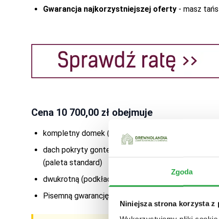
Mahoń
-
0
Gwarancja najkorzystniejszej oferty
- masz tańsz
Dąb ciemny
-
0
Cedr
-
0
Palisander Średni
-
0
Dąb
-
0
Cena
10 700,00 zł
obejmuje
kompletny domek (bez podłogi, podłoga za dopłat
dach pokryty gontem bitumicznym (gont firmy Iko 
(paleta standard)
Zgoda
dwukrotną (podkład i kolor) impregnację, kolor d
Pisemną gwarancję na okres 24 miesięcy. Gwarancj
Niniejsza strona korzysta z
Wykorzystujemy pliki cookie 