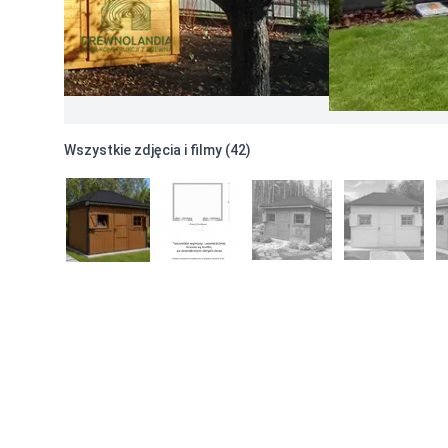
Rozbudowa bryły
Podłoga
-
2600
Podłoga z deski modrzewiowej tarasowej 28mm -
Maskowanie bloczków pod podłogą
-
600
Zabudowa otworów wentylacyjnych pomiędzy ścia
Dodatki zewnętrzne
Wszystkie zdjęcia i filmy (
42
)
Doniczka na kwiaty – montaż na ścianie altany
-
30
Donica ozdobna 50x50cm
-
400
Donica ozdobna 95xx50cm
-
800
Magazynek na narzędzia dostawiany do ściany do
Magazynek na narzędzia dostawiany do ściany do
Magazynek dostawiany do ściany domku w rozmiar
WC wolnostojące - klasyczna Sławojka
-
2200
Inne
Dodatkowe jednoskrzydłowe okno drewniane
-
400
Dach - dodatkowe opcje
Obróbki Blacharskie (opierzenia)
-
1200
Pokrycia dachu PREMIUM - płatne dodatkowo
Gont brązowy
premium
-
1300