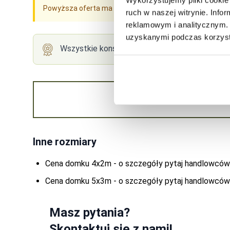
Powyższa oferta ma charakter informacyjny i nie stanow
ruch w naszej witrynie. Inf
reklamowym i analitycznym. 
uzyskanymi podczas korzysta
Wszystkie konstrukcje Drewnolandii standard
Inne rozmiary
Cena domku 4x2m - o szczegóły pytaj handlowców
Cena domku 5x3m - o szczegóły pytaj handlowców
Masz pytania?
Skontaktuj się z nami!