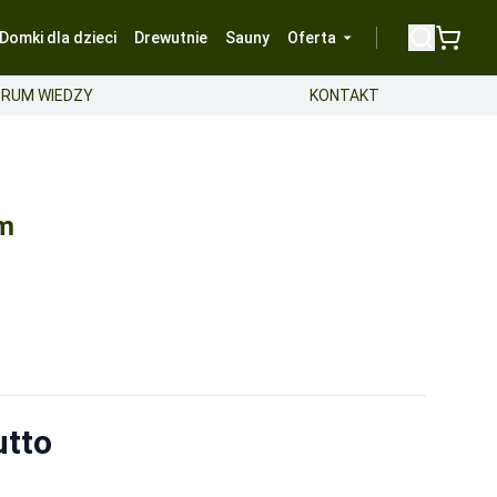
Domki dla dzieci
Drewutnie
Sauny
Oferta
RUM WIEDZY
KONTAKT
3m
utto
a.
-
Bezpłatnie
a.
-
Bezpłatnie