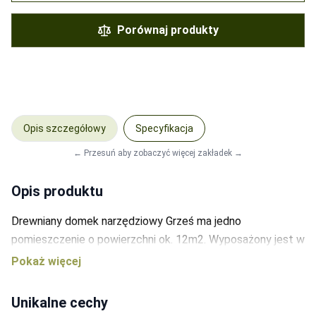
Wiśnia Japońska
-
0
Tik
-
0
Porównaj produkty
Sosna
-
0
Orzech Ciemny
-
0
Mahoń
-
0
Dąb ciemny
-
0
Cedr
-
0
Opis szczegółowy
Specyfikacja
Palisander Średni
-
0
Dąb
-
0
← Przesuń aby zobaczyć więcej zakładek →
Opis produktu
Drewniany domek narzędziowy Grześ ma jedno
pomieszczenie o powierzchni ok. 12m2. Wyposażony jest w
parę drzwi dwuskrzydłowych, zamykanych na zamek
patentowy. Ma też trzy, oszklone okna. Drewniana
narzędziownia Grześ to praktyczny domek gospodarczy,
Unikalne cechy
który może stanąć na każdej działce oraz obok domu