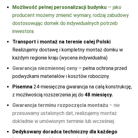
mieszkalnego. Ponieważ jego konstrukcja jest dwukrotnie
Możliwość pełnej personalizacji budynku
— jako
impregnowana, a następnie pomalowana drewnochronem,
producent możemy zmienić wymiary, rodzaj zabudowy
domek można idealnie wkomponować w otoczenie
dostosowując domek do indywidualnych potrzeb
odpowiednim kolorem impregnatu. Drewniany domek
inwestora.
narzędziowy Grześ jest solidną konstrukcją, która posłuży
Transport i montaż na terenie całej Polski
każdemu przez długie lata.
Realizujemy dostawę i kompletny montaż domku w
każdym regionie kraju (wycena indywidualna)
Gwarancja niezmiennej ceny
– pełna ochrona przed
podwyżkami materiałów i kosztów robocizny.
Pisemna
24-miesięczna gwarancja na całą konstrukcję,
z możliwością rozszerzenia jej do
48 miesięcy.
Gwarancja terminu rozpoczęcia montażu
– nie
przesuwamy ustalonych dat, realizujemy montaż
dokładnie w umówionym terminie lub wcześniej.
Dedykowany doradca techniczny dla każdego