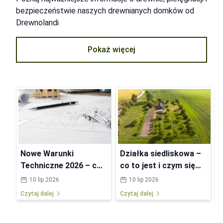
bezpieczeństwie naszych drewnianych domków od
Drewnolandi
Pokaż więcej
Nowe Warunki
Działka siedliskowa –
Techniczne 2026 – co
co to jest i czym się
się zmieni w
różni od budowlanej?
10 lip 2026
10 lip 2026
przepisach?
Czytaj dalej
Czytaj dalej
C