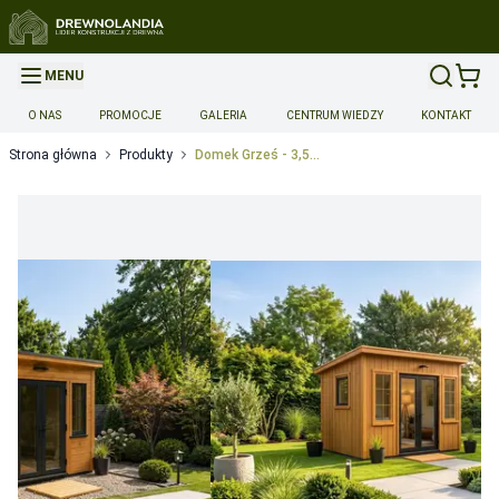
MENU
O NAS
PROMOCJE
GALERIA
CENTRUM WIEDZY
KONTAKT
Strona główna
Produkty
Domek Grześ - 3,5x3,5m
Opcje dodatkowe produktu
Montaż
Montaż
-
700
Dopłata za montaż do 14 dni
Możliwość przyspieszonej reali
Dopłata za montaż w ciągu 14-28 dni
Możliwość przyspieszon
Dopłata za realizację w sobotę
Możliwość przyspieszonej rea
Transport
Transport wyceniany indywidualnie 5zl/km
-
0
Gwarancja
Przedłużenie gwarancji do 36 miesięcy
Wymaga spełnienia 
Przedłużenie gwarancji do 48 miesięcy
Wymaga spełnienia 