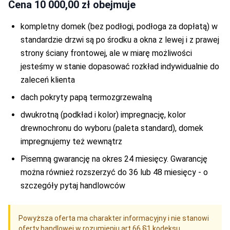
Cena
10 000,00 zł
obejmuje
kompletny domek (bez podłogi, podłoga za dopłatą) w
standardzie drzwi są po środku a okna z lewej i z prawej
strony ściany frontowej, ale w miarę możliwości
jesteśmy w stanie dopasować rozkład indywidualnie do
zaleceń klienta
dach pokryty papą termozgrzewalną
dwukrotną (podkład i kolor) impregnację, kolor
drewnochronu do wyboru (paleta standard), domek
impregnujemy też wewnątrz
Pisemną gwarancję na okres 24 miesięcy. Gwarancję
można również rozszerzyć do 36 lub 48 miesięcy - o
szczegóły pytaj handlowców
Powyższa oferta ma charakter informacyjny i nie stanowi
oferty handlowej w rozumieniu art.66 §1 kodeksu