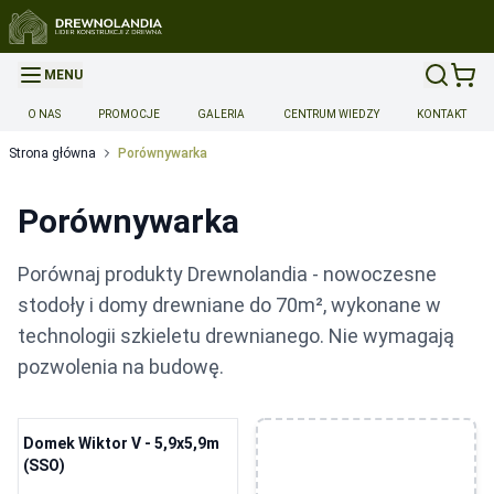
MENU
O NAS
PROMOCJE
GALERIA
CENTRUM WIEDZY
KONTAKT
Strona główna
Porównywarka
Porównywarka
Porównaj produkty Drewnolandia - nowoczesne
stodoły i domy drewniane do 70m², wykonane w
technologii szkieletu drewnianego. Nie wymagają
pozwolenia na budowę.
Domek Wiktor V - 5,9x5,9m
(SSO)