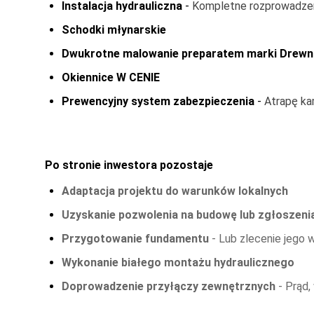
Szary
-
4700
Instalacja hydrauliczna
-
Kompletne rozprowadzenie
Palisander Ciemny
-
4700
Schodki młynarskie
Wenge
-
4700
Dwukrotne malowanie preparatem marki Drew
Miętowy Sen
-
4700
Nocny Grafit
-
4700
Okiennice W CENIE
Waniliowa Bryza
-
4700
Prewencyjny system zabezpieczenia
-
Atrapę ka
Różana Chmurka
-
4700
Zielony
-
4700
Błękitna Laguna
-
4700
Flamingowy Poranek
-
4700
Po stronie inwestora pozostaje
Gołębi Puch
-
4700
Lniana Biel
-
4700
Adaptacja projektu do warunków lokalnych
Kolory dla drewna STANDARD
Uzyskanie pozwolenia na budowę lub zgłoszeni
Wiśnia Japońska
-
0
Przygotowanie fundamentu
- Lub zlecenie jego w
Tik
-
0
Sosna
-
0
Wykonanie białego montażu hydraulicznego
Orzech Ciemny
-
0
Doprowadzenie przyłączy zewnętrznych
- Prąd, 
Mahoń
-
0
Dąb ciemny
-
0