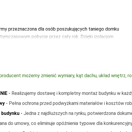
4600
firmy przeznaczona dla osób poszukujących taniego domku
mku w rozmiarze 3m x 1m
-
3500
tymczasowym pobycie przez cały rok. Dzięki izolacjom
mku w rozmiarze 3m x 1,5m
-
4200
ze 3m x 1m, podzielony na schowek oraz WC po 1,5m x 1m 
zyszybowym oknom PCV, domek jest doskonale
ze 3x1m
-
1200
nie wytworzonego wewnątrz ciepła do minimum. Zaletą
eletowej jest krótki czas budowy. Od momentu przyjazdu
biorczego mija zwykle raptem 3 dni. Cena wyjściowa
łorocznego użytkowania domku (elektryka, hydraulika,
producent możemy zmienić wymiary, kąt dachu, układ wnętrz, rodza
zwłoczne przystąpienie do procesu legalizacji budowy.
ENIE
-
Realizujemy dostawę i kompletny montaż budynku w każdym
wy
-
Pełna ochrona przed podwyżkami materiałów i kosztów rob
ę budynku
-
Jedna z najdłuższych na rynku, potwierdzona doku
białe)
Okna PCV komorowe dwuszybowe
-
1100
ana do umowy, co eliminuje opóźnienia typowe dla konkurencyjny
e białe)
Okna PCV komorowe dwuszybowe
-
600