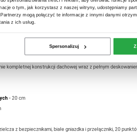
ATIS
ormacje o tym, jak korzystasz z naszej witryny, udostępniamy p
ułów domku
-
Bezpośrednio na działce inwestora.
Partnerzy mogą połączyć te informacje z innymi danymi otrzym
nia z ich usług.
 od zewnątrz deską elewacyjną, ocieplenie, wewnątrz wykończ
zwiowej
akustycznie wełną i dwustronnie wykończone boazerią.
Spersonalizuj
Z
 białych PCV
-
900
cznym)
-
Pomalowana na ten sam kolor co elewacja.
n białych PCV
-
900
 białych PCV
-
900
ie kompletnej konstrukcji dachowej wraz z pełnym deskowanie
-
300
nych
-
20 cm
m
a standard)
-
2500
elcza z bezpiecznikami, białe gniazdka i przełączniki, 20 punkt