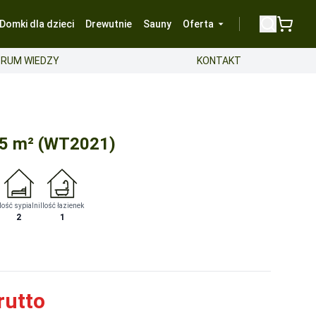
Domki dla dzieci
Drewutnie
Sauny
Oferta
RUM WIEDZY
KONTAKT
25 m² (WT2021)
Ilość sypialni
Ilość łazienek
2
1
a.
-
Bezpłatnie
a.
-
Bezpłatnie
 urządzonego wnętrza. Czas na przesłanie zdjęć to maksymalnie
rutto