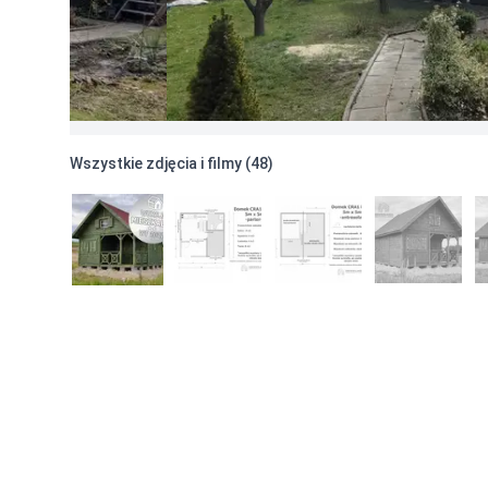
Ocieplenie ścian
Rozszerzenie izolacji ścian do 25 cm
-
8700
Ocieplenie dachu
Rozszerzenie izolacji dachu do 30 cm
-
8100
Rozbudowa bryły
Zabudowa pozostałej części poddasza
Pełne podda
Wszystkie zdjęcia i filmy (
48
)
Dodatkowa ściana działowa na poddaszu(po szero
Podłoga tarasu pokryta deską ryflowana 27mm
-
3
Ścianka kolankowa 0,5m
Ścianka kolankowa 0,5m
Ścianka kolankowa
-
3100
Ocieplenie ścianki kolankowej 0,5m - wełna 20 cm
Ocieplenie ścianki kolankowej 0,5m - wełna 25 cm
Ścianka kolankowa 0,7m
Ścianka kolankowa 0,7m
-
3400
Ocieplenie ścianki kolankowej 0,7m - wełna 20 cm
Ocieplenie ścianki kolankowej 0,7m - wełna 25 cm
Ścianka kolankowa 1m
Ścianka kolankowa 1m
Ścianka kolankowa
-
4400
Ocieplenie ścianki kolankowej 1m - wełna 20 cm o