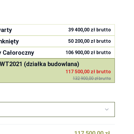
arty
39 400,00 zł
brutto
mknięty
50 200,00 zł
brutto
y Całoroczny
106 900,00 zł
brutto
 WT2021 (działka budowlana)
117 500,00 zł
brutto
132 900,00 zł
brutto
117 500,00 zł