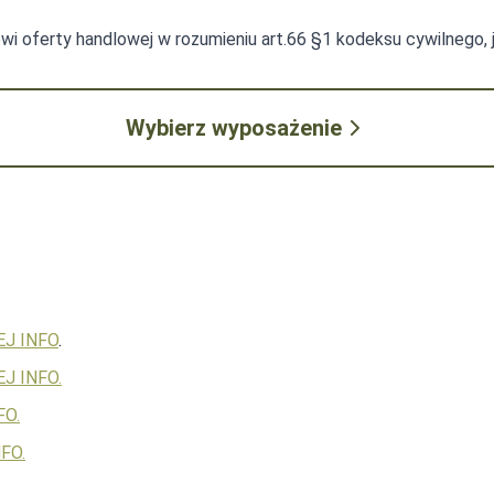
owi oferty handlowej w rozumieniu art.66 §1 kodeksu cywilnego,
Wybierz wyposażenie
EJ INFO
.
J INFO.
FO.
FO.