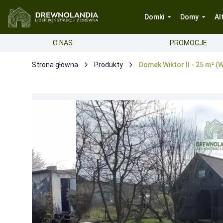
Domki
Domy
Al
O NAS
PROMOCJE
Strona główna
Produkty
Domek Wiktor II - 25 m² 
Opcje dodatkowe produktu
Montaż
Montaż
-
Gratis
Transport
Transport GRATIS na terenie kraju
-
0
Gwarancja
Przedłużenie gwarancji do 36 miesięcy
Wymaga spełn
Przedłużenie gwarancji do 48 miesięcy
Wymaga spełn
15-letnia gwarancja na konstrukcję
Gwarancja zostan
Ocieplenie podłogi
Rozszerzenie izolacji podłogi do 15 cm
-
1800