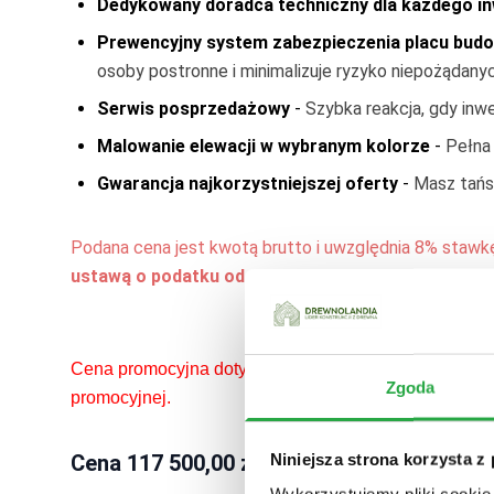
Dedykowany doradca techniczny dla każdego i
Zawiasy ozdobne na okiennicach - czarne
-
Wycena 
Dach - dodatkowe opcje
Prewencyjny system zabezpieczenia placu bud
Obróbki Blacharskie (opierzenia)
-
1500
osoby postronne i minimalizuje ryzyko niepożądanyc
Pokrycia dachu PREMIUM - płatne dodatkowo
Serwis posprzedażowy
-
Szybka reakcja, gdy inw
Gont brązowy
premium
-
3300
Malowanie elewacji w wybranym kolorze
-
Pełna 
Gont czarny
premium
-
3300
Gont czerwony
premium
-
3300
Gwarancja najkorzystniejszej oferty
-
Masz tańsz
Gont piaskowy
premium
-
3300
Blachodachówka brązowa
-
7800
Podana cena jest kwotą brutto i uwzględnia 8% stawk
Blachodachówka czarna
-
7800
ustawą o podatku od towarów i usług, art. 41 ust. 
Blachodachówka czerwona
-
7800
Blachodachówka grafitowa
-
7800
Pokrycie dachu blachodachówką z posypką
-
10900
Pokrycia dachu STANDARD
Cena promocyjna dotyczy norm WT2021; po wprowadze
Brązowy
standard
-
0
Zgoda
promocyjnej. 
Czarny
standard
-
0
Szary
standard
-
0
Niniejsza strona korzysta z
Cena
117 500,00 zł
obejmuje
Zielony
standard
-
0
Czerwony
standard
-
0
Wykorzystujemy pliki cookie 