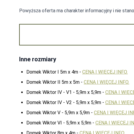
Cedr
-
0
Powyższa oferta ma charakter informacyjny i nie stan
Palisander Średni
-
0
Dąb
-
0
Inne rozmiary
Domek Wiktor I 5m x 4m -
CENA I WIĘCEJ INFO.
Domek Wiktor II 5m x 5m -
CENA I WIĘCEJ INFO.
Domek Wiktor IV - V1 - 5,9m x 5,9m -
CENA I WIĘC
Domek Wiktor IV - V2 - 5,9m x 5,9m -
CENA I WIĘCE
Domek Wiktor V - 5,9m x 5,9m -
CENA I WIĘCEJ IN
Domek Wiktor VI - 5,9m x 5,9m -
CENA I WIĘCEJ IN
Domek Wiktor 8m x 4m -
CENA I WIĘCEJ INFO.