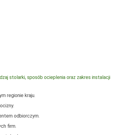
każdy
-
4200
j stolarki, sposób ocieplenia oraz zakres instalacji
 regionie kraju.
ocizny.
mentem odbiorczym.
ch firm.