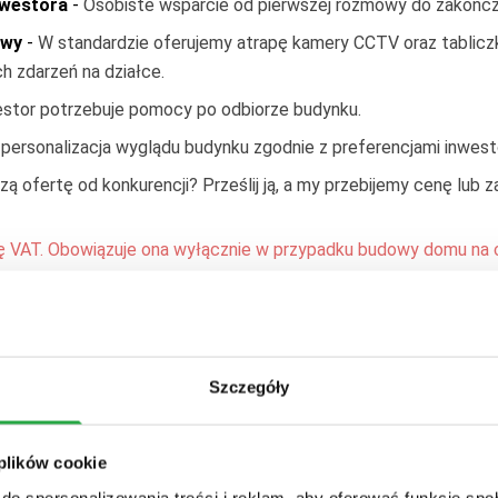
nwestora
-
Osobiste wsparcie od pierwszej rozmowy do zakończ
indywi.
owy
-
W standardzie oferujemy atrapę kamery CCTV oraz tabliczk
h zdarzeń na działce.
estor potrzebuje pomocy po odbiorze budynku.
personalizacja wyglądu budynku zgodnie z preferencjami inwest
ą ofertę od konkurencji? Prześlij ją, a my przebijemy cenę lub
ę VAT. Obowiązuje ona wyłącznie w przypadku budowy domu na c
12
niu WT2026 przez rząd we wrześniu tego roku (prawdopodobni
Szczegóły
 plików cookie
do spersonalizowania treści i reklam, aby oferować funkcje sp