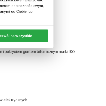
artnerom społecznościowym,
anymi od Ciebie lub
enia boazerią.
ezwól na wszystkie
m i pokryciem gontem bitumicznym marki IKO.
ów elektrycznych.