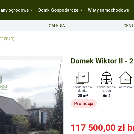
tany ogrodowe
Domki Gospodarcze
Wiaty samochodowe
GALERIA
CENT
(WT2021)
Domek Wiktor II - 
Powierzchnia
Powierzchnia
antresola
domku
tarasu
2
25
m
6m2
ienia określonych wymogów – szczegóły u opiekuna zamówieni
Promocja
ienia określonych wymogów – szczegóły u opiekuna zamówieni
ie potwierdzona po otrzymaniu przez nas zdjęć wykończonego i
117 500,00 zł
b