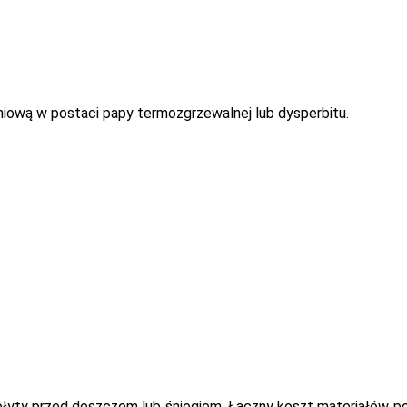
niową w postaci papy termozgrzewalnej lub dysperbitu.
 płyty przed deszczem lub śniegiem. Łączny koszt materiałów 