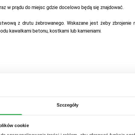
az w prądu do miejsc gdzie docelowo będą się znajdować.
stwową z drutu żebrowanego. Wskazane jest żeby zbrojenie n
spodu kawałkami betonu, kostkami lub kamieniami.
Szczegóły
 plików cookie
anie po obwodzie ścian nośnych zbrojenia dwuwarstwoweg
do spersonalizowania treści i reklam, aby oferować funkcje sp