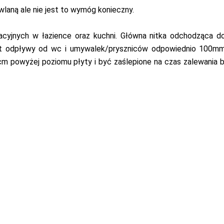
laną ale nie jest to wymóg konieczny.
acyjnych w łazience oraz kuchni. Główna nitka odchodząca 
st odpływy od wc i umywalek/pryszniców odpowiednio 100m
 powyżej poziomu płyty i być zaślepione na czas zalewania 