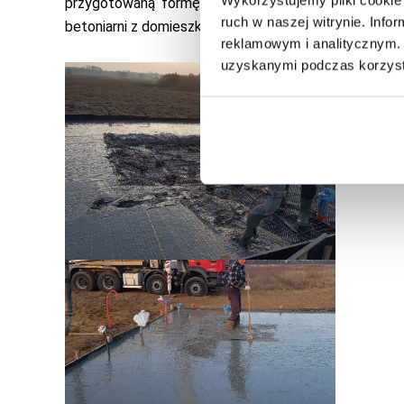
przygotowaną formę wlewamy beton. Możemy równie
ruch w naszej witrynie. Inf
betoniarni z domieszką włókien polipropylenowych.
reklamowym i analitycznym. 
uzyskanymi podczas korzysta