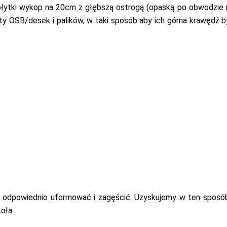
płytki wykop na 20cm z głębszą ostrogą (opaską po obwodzie
y OSB/desek i palików, w taki sposób aby ich górna krawędź b
 odpowiednio uformować i zagęścić. Uzyskujemy w ten sposó
oła.