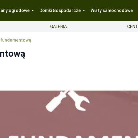
tany ogrodowe
Domki Gospodarcze
Wiaty samochodowe
GALERIA
CENT
ę fundamentową
entową