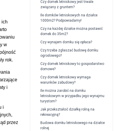
Czy domek letniskowy jest trwale
związany z gruntem?
Ile domków letniskowych na działce
1000m2? Podpowiadamy!
 ich
Czy na każdej działce można postawić
arto
domek do 35m2?
nowaniu
Czy wynajem domku się opłaca?
wy w
Czy trzeba zgłaszać budowę domku
spójność
ogrodowego?
ły rok.
Czy domek letniskowy to gospodarstwo
domowe?
wania
Czy domek letniskowy wymaga
arzające
warunków zabudowy?
ty i
Ile można zarobić na domku
letniskowym w przypadku jego wynajmu
turystom?
 i
Jak przekształcić działkę rolną na
jnych,
rekreacyjną?
ląd przez
Budowa domku letniskowego na działce
rolnej