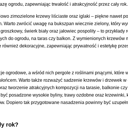
ę ogrodu, zapewniając trwałość i atrakcyjność przez cały rok.
iowo zimozielone krzewy liściaste oraz iglaki – piękne nawet p
 Warto zwrócić uwagę na bukszpan wiecznie zielony, który wy
k groszkowy, świerk biały oraz jałowiec pospolity – to przykłady r
lnych do ogrodu, na taras czy balkon. Z wymienionych krzewów
le również dekoracyjne, zapewniając prywatność i estetykę przes
je ogrodowe, a wśród nich pergole z roślinami pnącymi, które 
 słońcem. Warto także rozważyć sadzenie krzewów i drzewek w 
raz tworzenie atrakcyjnych kompozycji na tarasie, balkonie czy
yć posadzone wysokie byliny, trawy ozdobne oraz krzewinki, 
wów. Dopiero tak przygotowane nasadzenia powinny być uzupeł
ły rok?