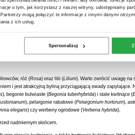
y zdobią również wczesne odmiany różaneczników i azalii
ormacje o tym, jak korzystasz z naszej witryny, udostępniamy p
owce (
Chaenomeles
) i wiele innych drzew, krzewów, bylin i rośli
Partnerzy mogą połączyć te informacje z innymi danymi otrzym
nia z ich usług.
liny wieloletnie doskonale sprawdzają się w cienistych miejscach
ci rabatom. Wczesne kwiaty przyciągają pszczoły, które są wa
Spersonalizuj
Z
iliowców, róż (
Rosa
) oraz lilii (
Lilium
). Warto zwrócić uwagę na 
iem i jest atrakcyjną byliną przyciągającą owady zapylające. 
s
), begonie bulwiaste (
Begonia tuberhybrida
) i stale kwitnące (
B
oustonianum
), pelargonie rabatowe (
Pelargonium hortorum
), ast
innia elegans
) czy werbeny ogrodowe (
Verbena hybrida
).
przed nadmiernym słońcem.