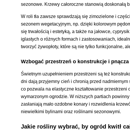
sezonowe. Krzewy całoroczne stanowią doskonałą baz
W roli tła zawsze sprawdzają się zimozielone i częśc
sezonem wegetacyjnym, np. dzięki kolorowym pędom.
się trwałością i estetyką, a także na jałowce, cyprysi
iglastych o różnych formach i zastosowaniach, idea
tworzyć żywopłoty, które są nie tylko funkcjonalne, a
Wzbogać przestrzeń o konstrukcje i pnącza
Świetnym uzupełnieniem przestrzeni są też konstrukc
dni dają przyjemny cień i chronią przed nadmiernym
co pozwala na elastyczne kształtowanie przestrzeni o
wymarzonym ogrodzie. W niższych partiach powinny b
zasłaniają mało ozdobne konary i rozwidlenia krze
niewielkimi bylinami oraz roślinami sezonowymi.
Jakie rośliny wybrać, by ogród kwitł ca