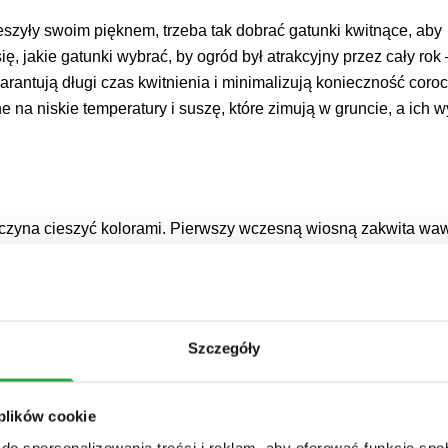
ieszyły swoim pięknem, trzeba tak dobrać gatunki kwitnące, aby
, jakie gatunki wybrać, by ogród był atrakcyjny przez cały rok 
warantują długi czas kwitnienia i minimalizują konieczność coro
a niskie temperatury i suszę, które zimują w gruncie, a ich w
aczyna cieszyć kolorami. Pierwszy wczesną wiosną zakwita wa
ośredni (
Hamamelis intermedia
), ciemierniki (
Helleborus
), ranni
hus nivalis
). Zakwitają też krokusy wiosenne (
Crocus vernus
) i
Szczegóły
siówki (
Arabis
), zawilce gajowe (
Anemone nemorosa
), miłki wi
ją się również pierwsze stokrotki pospolite (
Bellis perennis
), a 
 plików cookie
ipa
), hiacynty (
Hyacinthus
), narcyzy (
Narcissus
), szafirki (
Muscar
do spersonalizowania treści i reklam, aby oferować funkcje sp