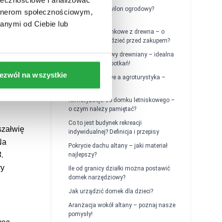
Jak ozdobić pawilon ogrodowy?
artnerom społecznościowym,
Doradzamy!
n
anymi od Ciebie lub
Domki wypoczynkowe z drewna – o
czym warto wiedzieć przed zakupem?
Pawilon ogrodowy drewniany – idealna
 ogrodu i
przestrzeń do spotkań!
żnymi
ezwól na wszystkie
Domki letniskowe a agroturystyka –
przepisy prawne
Klimatyzacja do domku letniskowego –
o czym należy pamiętać?
Co to jest budynek rekreacji
szałwię
indywidualnej? Definicja i przepisy
Na
Pokrycie dachu altany – jaki materiał
.
najlepszy?
ry
Ile od granicy działki można postawić
domek narzędziowy?
Jak urządzić domek dla dzieci?
Aranżacja wokół altany – poznaj nasze
pomysły!