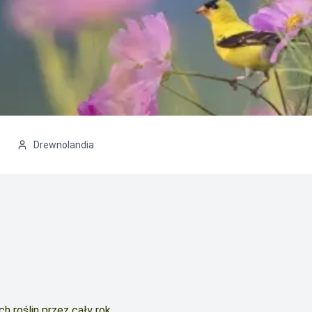
Drewnolandia
h roślin przez cały rok