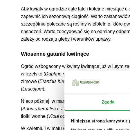
Aby kwiaty w ogrodzie całe lato i kolejne miesiące c
zapewnić ich sezonową ciągłość. Warto zastanowić się
szczególnie polecane są rośliny wieloletnie, które g
nasadzeń. Warto zdecydować się na odmiany odporne n
zależy od rodzaju gleby i warunków uprawy.
Wiosenne gatunki kwitnące
Ogród wzbogacony w kwiaty kwitnące już w lutym z
wilczełyko (
Daphne mezereum
), a następnie oczar p
zimowe (
Eranthis hiemalis
) oraz przebiśniegi (
Galant
(
Leucojum
).
Nieco później, w marcu, kwitną derenie (
Cornus
), gę
Zgoda
(
Adonis vernalis
) oraz pierwiosnki (
Primula
). Pojawia
fiołki wonne (
Viola odorata
).
Niniejsza strona korzysta z
W kwietniu i w maju w ogrodach królują tulipany (
Tul
Wykorzystujemy pliki cookie 