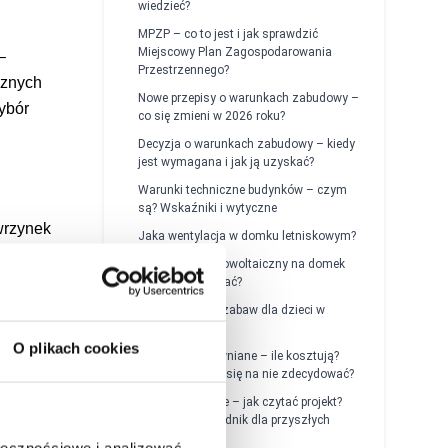
wiedzieć?
MPZP – co to jest i jak sprawdzić
Miejscowy Plan Zagospodarowania
–
Przestrzennego?
cznych
Nowe przepisy o warunkach zabudowy –
ybór
co się zmieni w 2026 roku?
Decyzja o warunkach zabudowy – kiedy
jest wymagana i jak ją uzyskać?
Warunki techniczne budynków – czym
są? Wskaźniki i wytyczne
wrzynek
Jaka wentylacja w domku letniskowym?
ki
Jaki zestaw fotowoltaiczny na domek
 śnieżyce
letniskowy wybrać?
Jak zrobić plac zabaw dla dzieci w
ogrodzie?
O plikach cookies
osenne
Mini domki drewniane – ile kosztują?
także
Dlaczego warto się na nie zdecydować?
Domy drewniane – jak czytać projekt?
Praktyczny poradnik dla przyszłych
właścicieli
i
) i
ołecznościowe i analizować