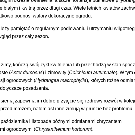
ugim okresie kwitnienia, a także hortensje bukietowe (
Hydran
ze białym i kwitną przez długi czas. Wiele letnich kwiatów zach
atkowo podnosi walory dekoracyjne ogrodu.
ależy pamiętać o regularnym podlewaniu i utrzymaniu wilgotne
ygląd przez cały sezon.
o zimy, kończą swój cykl kwitnienia lub przechodzą w stan spoc
aste (
Aster dumosus
) i zimowity (
Colchicum autumnale
). W tym
sji ogrodowych (
Hydrangea macrophylla
), których różne odmia
 dotyczące posadzenia.
sienią zapewnia im dobre przyjęcie się i zdrowy rozwój w kole
y przed mrozem, natomiast inne zimują w gruncie bez problemu.
października i listopada późnymi odmianami chryzantem
ami ogrodowymi (
Chrysanthemum hortorum
).