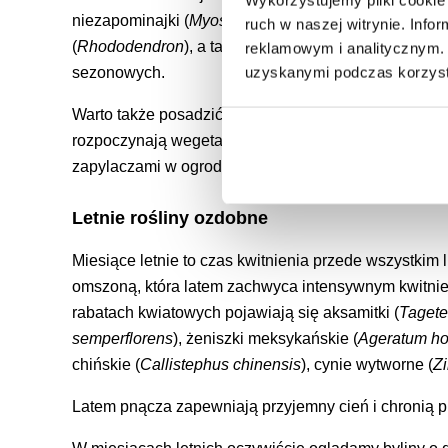
niezapominajki (
Myosotis
). W tych miesiącach ogrod
ruch w naszej witrynie. Inf
(
Rhododendron
), a także magnolie (
Magnolia
), pigw
reklamowym i analitycznym. 
uzyskanymi podczas korzysta
sezonowych.
Warto także posadzić hosty i żurawki, które jako roś
rozpoczynają wegetację wiosną, dodając atrakcyjnoś
zapylaczami w ogrodzie.
Letnie rośliny ozdobne
Miesiące letnie to czas kwitnienia przede wszystkim l
omszoną, która latem zachwyca intensywnym kwitnien
rabatach kwiatowych pojawiają się aksamitki (
Tagete
semperflorens
), żeniszki meksykańskie (
Ageratum h
chińskie (
Callistephus chinensis
), cynie wytworne (
Z
Latem pnącza zapewniają przyjemny cień i chronią 