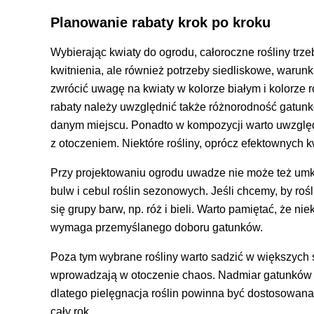
Planowanie rabaty krok po kroku
Wybierając kwiaty do ogrodu, całoroczne rośliny trze
kwitnienia, ale również potrzeby siedliskowe, warun
zwrócić uwagę na kwiaty w kolorze białym i kolorze
rabaty należy uwzględnić także różnorodność gatunkó
danym miejscu. Ponadto w kompozycji warto uwzględn
z otoczeniem. Niektóre rośliny, oprócz efektownych k
Przy projektowaniu ogrodu uwadze nie może też um
bulw i cebul roślin sezonowych. Jeśli chcemy, by r
się grupy barw, np. róż i bieli. Warto pamiętać, że n
wymaga przemyślanego doboru gatunków.
Poza tym wybrane rośliny warto sadzić w większych 
wprowadzają w otoczenie chaos. Nadmiar gatunków s
dlatego pielęgnacja roślin powinna być dostosowana
cały rok.