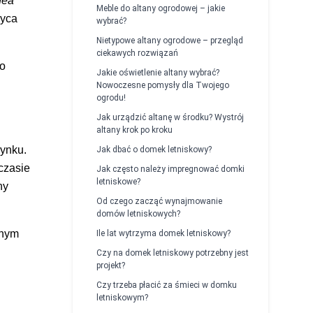
gea
Meble do altany ogrodowej – jakie
wyca
wybrać?
Nietypowe altany ogrodowe – przegląd
ciekawych rozwiązań
go
Jakie oświetlenie altany wybrać?
Nowoczesne pomysły dla Twojego
ogrodu!
Jak urządzić altanę w środku? Wystrój
altany krok po kroku
zynku.
Jak dbać o domek letniskowy?
 czasie
Jak często należy impregnować domki
letniskowe?
ny
Od czego zacząć wynajmowanie
domów letniskowych?
jnym
Ile lat wytrzyma domek letniskowy?
Czy na domek letniskowy potrzebny jest
projekt?
Czy trzeba płacić za śmieci w domku
letniskowym?