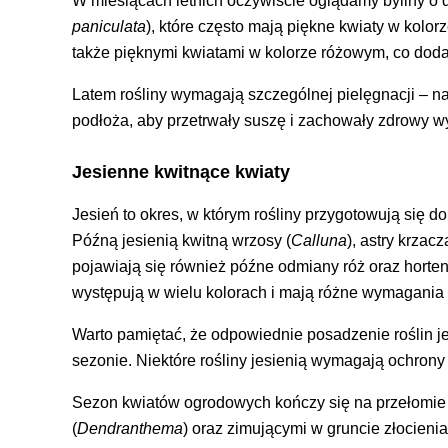
W miesiącach letnich oczywiście oglądamy byliny o dł
paniculata
), które często mają piękne kwiaty w kolor
także pięknymi kwiatami w kolorze różowym, co dod
Latem rośliny wymagają szczególnej pielęgnacji – n
podłoża, aby przetrwały suszę i zachowały zdrowy w
Jesienne kwitnące kwiaty
Jesień to okres, w którym rośliny przygotowują się d
Późną jesienią kwitną wrzosy (
Calluna
), astry krzacz
pojawiają się również późne odmiany róż oraz horten
występują w wielu kolorach i mają różne wymagania
Warto pamiętać, że odpowiednie posadzenie roślin je
sezonie. Niektóre rośliny jesienią wymagają ochron
Sezon kwiatów ogrodowych kończy się na przełomie 
(
Dendranthema
) oraz zimującymi w gruncie złocieni