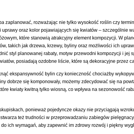
ba zaplanować, rozważając nie tylko wysokość roślin czy termin
ki uprawy oraz kolor pojawiających się kwiatów – szczególnie w
 różowym, które stanowią atrakcyjny element kompozycji. W pla
w, takich jak drzewa, krzewy, byliny oraz możliwości ich upra
ić styl planowanej rabaty, motyw przewodni kompozycji i jej 
wiatów, posiadają ozdobne liście, które są dekoracyjne przez ca
knąć ekspansywność bylin czy konieczność chociażby wykopy
ośliny dobrze się komponowały, możemy zdecydować się na powt
iektóre kwiaty kwitną tylko wiosną, co wpływa na sezonowość raba
skupiskach, ponieważ pojedyncze okazy nie przyciągają wzroku
twarza też trudności w przeprowadzaniu zabiegów pielęgnacy
 do ich wymagań, aby zapewnić im zdrowy rozwój i piękny wyg