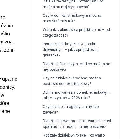
Działka rekreacyjna – czym jest i co
można na niej wybudować?
Czy w domku letniskowym można
oza
mieszkać cały rok?
różnia
Warunki zabudowy a projekt domu – od
oślin
czego zacząć?
 można
Instalacja elektryczna w domku
trzeni.
drewnianym – jak zaprojektować
gniazdka?
Działka leśna - czym jest i co można na
niej postawić?
Czy na działce budowlanej można
w upalne
postawić domek letniskowy?
donicy,
Dofinansowanie na domek letniskowy –
 w
jak je uzyskać w 2026 roku?
które
Czym jest plan ogólny gminy i co
niane
zawiera?
Działka budowlana – jakie warunki musi
spełniać i co można na niej postawić?
Rodzaje działek w Polsce – co warto